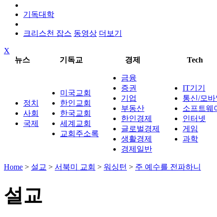
기독대학
크리스천 잡스
동영상
더보기
X
뉴스
기독교
경제
Tech
금융
증권
IT기기
미국교회
기업
통신/모바
정치
한인교회
부동산
소프트웨
사회
한국교회
한인경제
인터넷
국제
세계교회
글로벌경제
게임
교회주소록
생활경제
과학
경제일반
Home
>
설교
>
서북미 교회
>
워싱턴
>
주 예수를 전파하니
설교