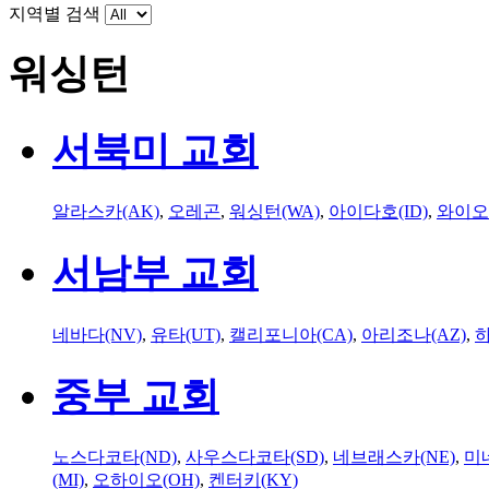
지역별 검색
워싱턴
서북미 교회
알라스카(AK)
,
오레곤
,
워싱턴(WA)
,
아이다호(ID)
,
와이오
서남부 교회
네바다(NV)
,
유타(UT)
,
캘리포니아(CA)
,
아리조나(AZ)
,
하
중부 교회
노스다코타(ND)
,
사우스다코타(SD)
,
네브래스카(NE)
,
미
(MI)
,
오하이오(OH)
,
켄터키(KY)