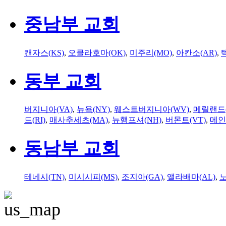
중남부 교회
캔자스(KS)
,
오클라호마(OK)
,
미주리(MO)
,
아칸소(AR)
,
동부 교회
버지니아(VA)
,
뉴욕(NY)
,
웨스트버지니아(WV)
,
메릴랜드(
드(RI)
,
매사추세츠(MA)
,
뉴햄프셔(NH)
,
버몬트(VT)
,
메인
동남부 교회
테네시(TN)
,
미시시피(MS)
,
조지아(GA)
,
앨라배마(AL)
,