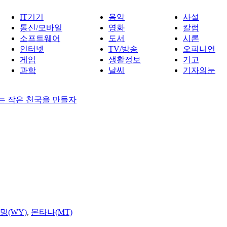
IT기기
음악
사설
통신/모바일
영화
칼럼
소프트웨어
도서
시론
인터넷
TV/방송
오피니언
게임
생활정보
기고
과학
날씨
기자의눈
는 작은 천국을 만들자
밍(WY)
,
몬타나(MT)