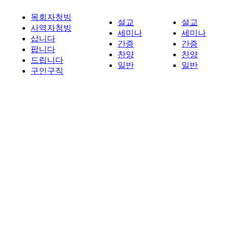
목회자청빙
설교
설교
사역자청빙
세미나
세미나
삽니다
간증
간증
팝니다
찬양
찬양
드립니다
일반
일반
구인구직