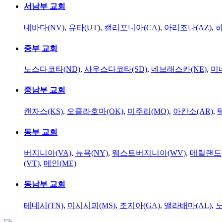
서남부 교회
네바다(NV)
,
유타(UT)
,
캘리포니아(CA)
,
아리조나(AZ)
,
하
중부 교회
노스다코타(ND)
,
사우스다코타(SD)
,
네브래스카(NE)
,
미
중남부 교회
캔자스(KS)
,
오클라호마(OK)
,
미주리(MO)
,
아칸소(AR)
,
동부 교회
버지니아(VA)
,
뉴욕(NY)
,
웨스트버지니아(WV)
,
메릴랜드(
(VT)
,
메인(ME)
동남부 교회
테네시(TN)
,
미시시피(MS)
,
조지아(GA)
,
앨라배마(AL)
,