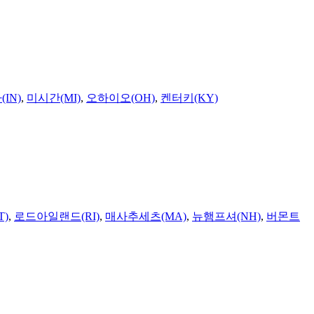
IN)
,
미시간(MI)
,
오하이오(OH)
,
켄터키(KY)
T)
,
로드아일랜드(RI)
,
매사추세츠(MA)
,
뉴햄프셔(NH)
,
버몬트