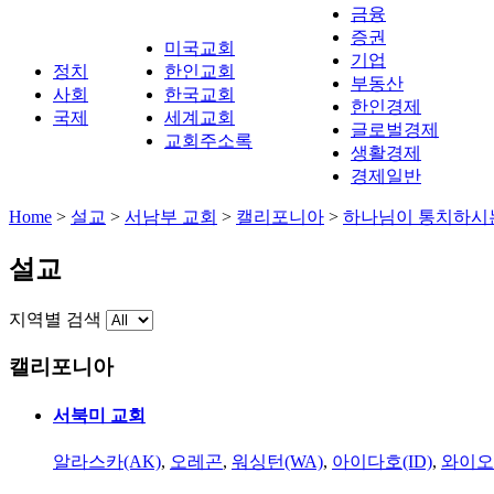
금융
증권
미국교회
기업
정치
한인교회
부동산
사회
한국교회
한인경제
국제
세계교회
글로벌경제
교회주소록
생활경제
경제일반
Home
>
설교
>
서남부 교회
>
캘리포니아
>
하나님이 통치하시
설교
지역별 검색
캘리포니아
서북미 교회
알라스카(AK)
,
오레곤
,
워싱턴(WA)
,
아이다호(ID)
,
와이오