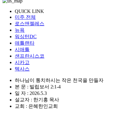
QUICK LINK
미주 전체
로스앤젤레스
뉴욕
워싱턴DC
애틀랜타
시애틀
샌프란시스코
시카고
텍사스
하나님이 통치하시는 작은 천국을 만들자
본 문 : 빌립보서 2:1-4
일 자 : 2026.5.3
설교자 : 한기홍 목사
교회 : 은혜한인교회