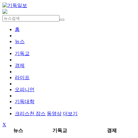
홈
뉴스
기독교
경제
라이프
오피니언
기독대학
크리스천 잡스
동영상
더보기
X
뉴스
기독교
경제