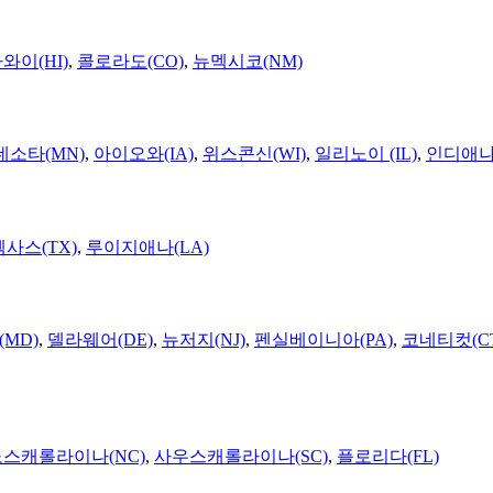
와이(HI)
,
콜로라도(CO)
,
뉴멕시코(NM)
네소타(MN)
,
아이오와(IA)
,
위스콘신(WI)
,
일리노이 (IL)
,
인디애나(
텍사스(TX)
,
루이지애나(LA)
MD)
,
델라웨어(DE)
,
뉴저지(NJ)
,
펜실베이니아(PA)
,
코네티컷(C
노스캐롤라이나(NC)
,
사우스캐롤라이나(SC)
,
플로리다(FL)