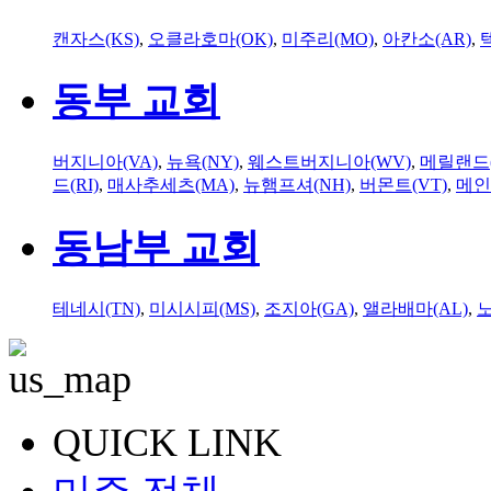
캔자스(KS)
,
오클라호마(OK)
,
미주리(MO)
,
아칸소(AR)
,
동부 교회
버지니아(VA)
,
뉴욕(NY)
,
웨스트버지니아(WV)
,
메릴랜드(
드(RI)
,
매사추세츠(MA)
,
뉴햄프셔(NH)
,
버몬트(VT)
,
메인
동남부 교회
테네시(TN)
,
미시시피(MS)
,
조지아(GA)
,
앨라배마(AL)
,
QUICK LINK