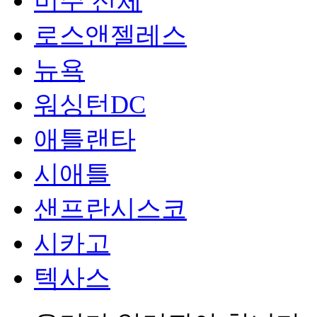
미주 전체
로스앤젤레스
뉴욕
워싱턴DC
애틀랜타
시애틀
샌프란시스코
시카고
텍사스