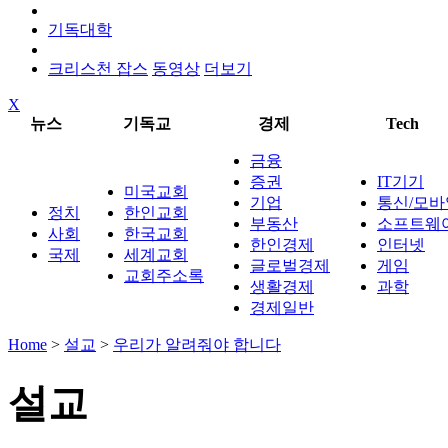
기독대학
크리스천 잡스
동영상
더보기
X
뉴스
기독교
경제
Tech
금융
증권
IT기기
미국교회
기업
통신/모바
정치
한인교회
부동산
소프트웨
사회
한국교회
한인경제
인터넷
국제
세계교회
글로벌경제
게임
교회주소록
생활경제
과학
경제일반
Home
>
설교
>
우리가 알려줘야 합니다
설교