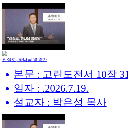
진실로, 하나님 영광만
본문 : 고린도전서 10장 31
일자 : .2026.7.19.
설교자 : 박은성 목사