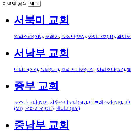
지역별 검색
서북미 교회
알라스카(AK)
,
오레곤
,
워싱턴(WA)
,
아이다호(ID)
,
와이오
서남부 교회
네바다(NV)
,
유타(UT)
,
캘리포니아(CA)
,
아리조나(AZ)
,
하
중부 교회
노스다코타(ND)
,
사우스다코타(SD)
,
네브래스카(NE)
,
미
(MI)
,
오하이오(OH)
,
켄터키(KY)
중남부 교회