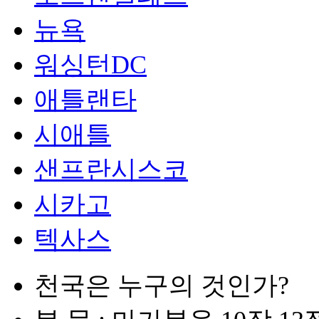
뉴욕
워싱턴DC
애틀랜타
시애틀
샌프란시스코
시카고
텍사스
천국은 누구의 것인가?