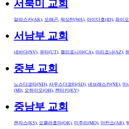
서북미 교회
알라스카(AK)
,
오레곤
,
워싱턴(WA)
,
아이다호(ID)
,
와이오
서남부 교회
네바다(NV)
,
유타(UT)
,
캘리포니아(CA)
,
아리조나(AZ)
,
하
중부 교회
노스다코타(ND)
,
사우스다코타(SD)
,
네브래스카(NE)
,
미
(MI)
,
오하이오(OH)
,
켄터키(KY)
중남부 교회
캔자스(KS)
,
오클라호마(OK)
,
미주리(MO)
,
아칸소(AR)
,