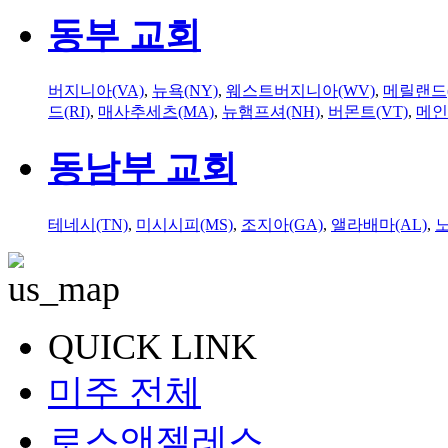
동부 교회
버지니아(VA)
,
뉴욕(NY)
,
웨스트버지니아(WV)
,
메릴랜드(
드(RI)
,
매사추세츠(MA)
,
뉴햄프셔(NH)
,
버몬트(VT)
,
메인
동남부 교회
테네시(TN)
,
미시시피(MS)
,
조지아(GA)
,
앨라배마(AL)
,
QUICK LINK
미주 전체
로스앤젤레스