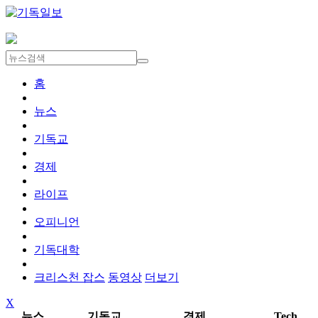
홈
뉴스
기독교
경제
라이프
오피니언
기독대학
크리스천 잡스
동영상
더보기
X
뉴스
기독교
경제
Tech