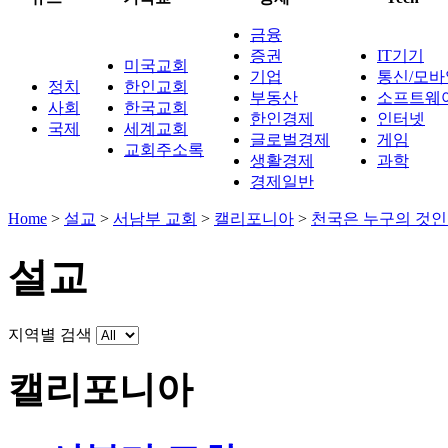
금융
증권
IT기기
미국교회
기업
통신/모바
정치
한인교회
부동산
소프트웨
사회
한국교회
한인경제
인터넷
국제
세계교회
글로벌경제
게임
교회주소록
생활경제
과학
경제일반
Home
>
설교
>
서남부 교회
>
캘리포니아
>
천국은 누구의 것인
설교
지역별 검색
캘리포니아