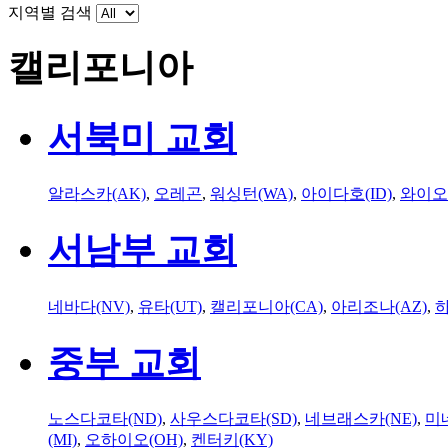
지역별 검색
캘리포니아
서북미 교회
알라스카(AK)
,
오레곤
,
워싱턴(WA)
,
아이다호(ID)
,
와이오
서남부 교회
네바다(NV)
,
유타(UT)
,
캘리포니아(CA)
,
아리조나(AZ)
,
하
중부 교회
노스다코타(ND)
,
사우스다코타(SD)
,
네브래스카(NE)
,
미
(MI)
,
오하이오(OH)
,
켄터키(KY)