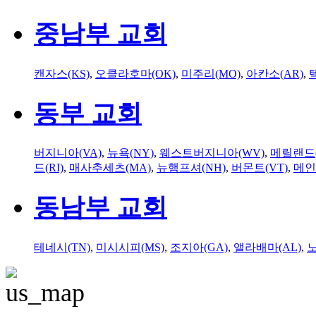
중남부 교회
캔자스(KS)
,
오클라호마(OK)
,
미주리(MO)
,
아칸소(AR)
,
동부 교회
버지니아(VA)
,
뉴욕(NY)
,
웨스트버지니아(WV)
,
메릴랜드(
드(RI)
,
매사추세츠(MA)
,
뉴햄프셔(NH)
,
버몬트(VT)
,
메인
동남부 교회
테네시(TN)
,
미시시피(MS)
,
조지아(GA)
,
앨라배마(AL)
,