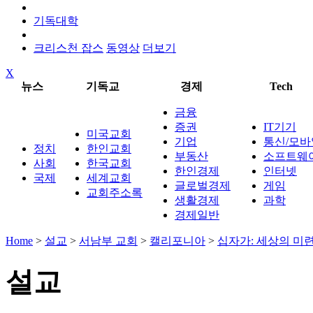
기독대학
크리스천 잡스
동영상
더보기
X
뉴스
기독교
경제
Tech
금융
증권
IT기기
미국교회
기업
통신/모바
정치
한인교회
부동산
소프트웨
사회
한국교회
한인경제
인터넷
국제
세계교회
글로벌경제
게임
교회주소록
생활경제
과학
경제일반
Home
>
설교
>
서남부 교회
>
캘리포니아
>
십자가: 세상의 미
설교