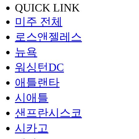
QUICK LINK
미주 전체
로스앤젤레스
뉴욕
워싱턴DC
애틀랜타
시애틀
샌프란시스코
시카고