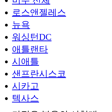
미주 전체
로스앤젤레스
뉴욕
워싱턴DC
애틀랜타
시애틀
샌프란시스코
시카고
텍사스