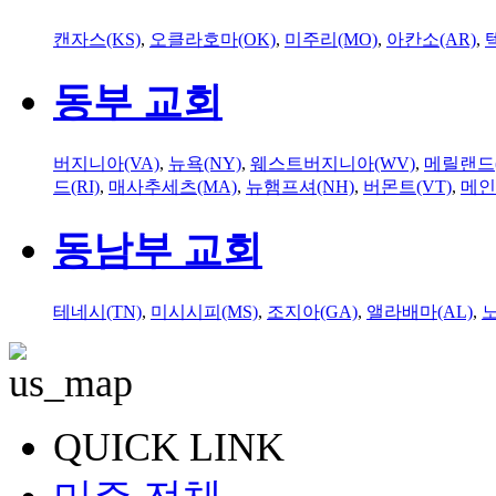
캔자스(KS)
,
오클라호마(OK)
,
미주리(MO)
,
아칸소(AR)
,
동부 교회
버지니아(VA)
,
뉴욕(NY)
,
웨스트버지니아(WV)
,
메릴랜드(
드(RI)
,
매사추세츠(MA)
,
뉴햄프셔(NH)
,
버몬트(VT)
,
메인
동남부 교회
테네시(TN)
,
미시시피(MS)
,
조지아(GA)
,
앨라배마(AL)
,
QUICK LINK