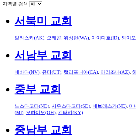
지역별 검색
서북미 교회
알라스카(AK)
,
오레곤
,
워싱턴(WA)
,
아이다호(ID)
,
와이오
서남부 교회
네바다(NV)
,
유타(UT)
,
캘리포니아(CA)
,
아리조나(AZ)
,
하
중부 교회
노스다코타(ND)
,
사우스다코타(SD)
,
네브래스카(NE)
,
미
(MI)
,
오하이오(OH)
,
켄터키(KY)
중남부 교회