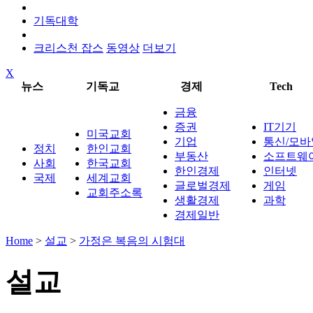
기독대학
크리스천 잡스
동영상
더보기
X
뉴스
기독교
경제
Tech
금융
증권
IT기기
미국교회
기업
통신/모바
정치
한인교회
부동산
소프트웨
사회
한국교회
한인경제
인터넷
국제
세계교회
글로벌경제
게임
교회주소록
생활경제
과학
경제일반
Home
>
설교
>
가정은 복음의 시험대
설교