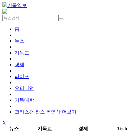
홈
뉴스
기독교
경제
라이프
오피니언
기독대학
크리스천 잡스
동영상
더보기
X
뉴스
기독교
경제
Tech