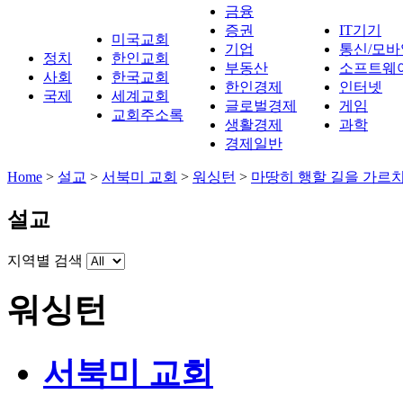
금융
증권
IT기기
미국교회
기업
통신/모바
정치
한인교회
부동산
소프트웨
사회
한국교회
한인경제
인터넷
국제
세계교회
글로벌경제
게임
교회주소록
생활경제
과학
경제일반
Home
>
설교
>
서북미 교회
>
워싱턴
>
마땅히 행할 길을 가르
설교
지역별 검색
워싱턴
서북미 교회