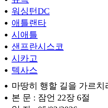
워싱턴DC
애틀랜타
시애틀
샌프란시스코
시카고
텍사스
마땅히 행할 길을 가르치
본 문 : 잠언 22장 6절