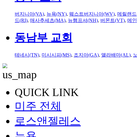
버지니아(VA)
,
뉴욕(NY)
,
웨스트버지니아(WV)
,
메릴랜드(
드(RI)
,
매사추세츠(MA)
,
뉴햄프셔(NH)
,
버몬트(VT)
,
메인
동남부 교회
테네시(TN)
,
미시시피(MS)
,
조지아(GA)
,
앨라배마(AL)
,
QUICK LINK
미주 전체
로스앤젤레스
뉴욕