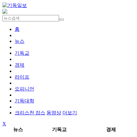
홈
뉴스
기독교
경제
라이프
오피니언
기독대학
크리스천 잡스
동영상
더보기
X
뉴스
기독교
경제