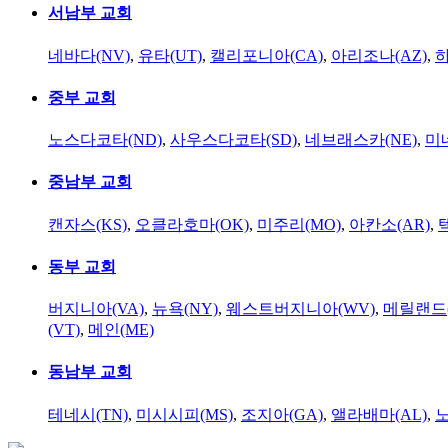
서남부 교회
네바다(NV)
,
유타(UT)
,
캘리포니아(CA)
,
아리조나(AZ)
,
하
중부 교회
노스다코타(ND)
,
사우스다코타(SD)
,
네브래스카(NE)
,
미
중남부 교회
캔자스(KS)
,
오클라호마(OK)
,
미주리(MO)
,
아칸소(AR)
,
동부 교회
버지니아(VA)
,
뉴욕(NY)
,
웨스트버지니아(WV)
,
메릴랜드(
(VT)
,
메인(ME)
동남부 교회
테네시(TN)
,
미시시피(MS)
,
조지아(GA)
,
앨라배마(AL)
,