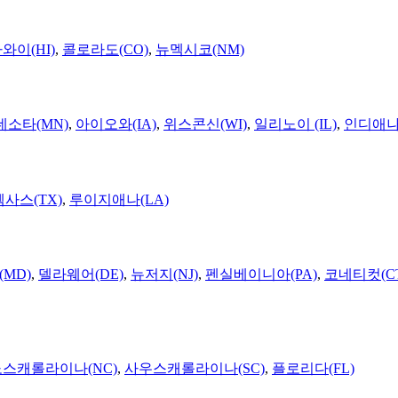
와이(HI)
,
콜로라도(CO)
,
뉴멕시코(NM)
네소타(MN)
,
아이오와(IA)
,
위스콘신(WI)
,
일리노이 (IL)
,
인디애나(
텍사스(TX)
,
루이지애나(LA)
MD)
,
델라웨어(DE)
,
뉴저지(NJ)
,
펜실베이니아(PA)
,
코네티컷(C
노스캐롤라이나(NC)
,
사우스캐롤라이나(SC)
,
플로리다(FL)