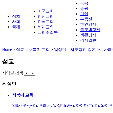
금융
증권
미국교회
기업
정치
한인교회
부동산
사회
한국교회
한인경제
국제
세계교회
글로벌경제
교회주소록
생활경제
경제일반
Home
>
설교
>
서북미 교회
>
워싱턴
>
사도행전 강론 68 - 차
설교
지역별 검색
워싱턴
서북미 교회
알라스카(AK)
,
오레곤
,
워싱턴(WA)
,
아이다호(ID)
,
와이오