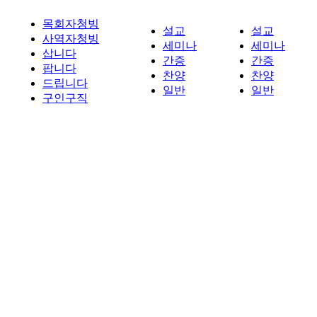
목회자청빙
설교
설교
사역자청빙
세미나
세미나
삽니다
간증
간증
팝니다
찬양
찬양
드립니다
일반
일반
구인구직