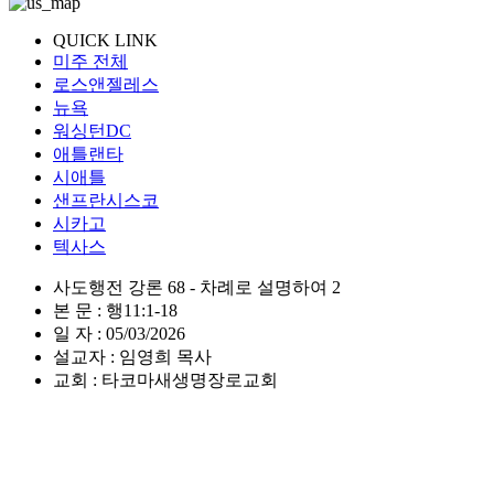
QUICK LINK
미주 전체
로스앤젤레스
뉴욕
워싱턴DC
애틀랜타
시애틀
샌프란시스코
시카고
텍사스
사도행전 강론 68 - 차례로 설명하여 2
본 문 : 행11:1-18
일 자 : 05/03/2026
설교자 : 임영희 목사
교회 : 타코마새생명장로교회