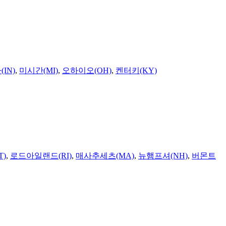
IN)
,
미시간(MI)
,
오하이오(OH)
,
켄터키(KY)
T)
,
로드아일랜드(RI)
,
매사추세츠(MA)
,
뉴햄프셔(NH)
,
버몬트