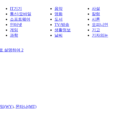
IT기기
음악
사설
통신/모바일
영화
칼럼
소프트웨어
도서
시론
인터넷
TV/방송
오피니언
게임
생활정보
기고
과학
날씨
기자의눈
례로 설명하여 2
밍(WY)
,
몬타나(MT)