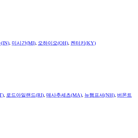
IN)
,
미시간(MI)
,
오하이오(OH)
,
켄터키(KY)
T)
,
로드아일랜드(RI)
,
매사추세츠(MA)
,
뉴햄프셔(NH)
,
버몬트