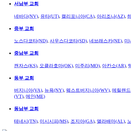
서남부 교회
네바다(NV)
,
유타(UT)
,
캘리포니아(CA)
,
아리조나(AZ)
,
하
중부 교회
노스다코타(ND)
,
사우스다코타(SD)
,
네브래스카(NE)
,
미
중남부 교회
캔자스(KS)
,
오클라호마(OK)
,
미주리(MO)
,
아칸소(AR)
,
동부 교회
버지니아(VA)
,
뉴욕(NY)
,
웨스트버지니아(WV)
,
메릴랜드(
(VT)
,
메인(ME)
동남부 교회
테네시(TN)
,
미시시피(MS)
,
조지아(GA)
,
앨라배마(AL)
,