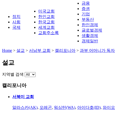
금융
증권
미국교회
기업
정치
한인교회
부동산
사회
한국교회
한인경제
국제
세계교회
글로벌경제
교회주소록
생활경제
경제일반
Home
>
설교
>
서남부 교회
>
캘리포니아
>
과부 어머니가 독자
설교
지역별 검색
캘리포니아
서북미 교회
알라스카(AK)
,
오레곤
,
워싱턴(WA)
,
아이다호(ID)
,
와이오