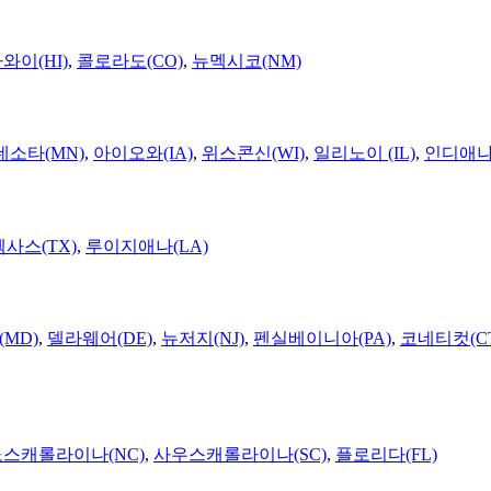
와이(HI)
,
콜로라도(CO)
,
뉴멕시코(NM)
네소타(MN)
,
아이오와(IA)
,
위스콘신(WI)
,
일리노이 (IL)
,
인디애나(
텍사스(TX)
,
루이지애나(LA)
MD)
,
델라웨어(DE)
,
뉴저지(NJ)
,
펜실베이니아(PA)
,
코네티컷(C
노스캐롤라이나(NC)
,
사우스캐롤라이나(SC)
,
플로리다(FL)