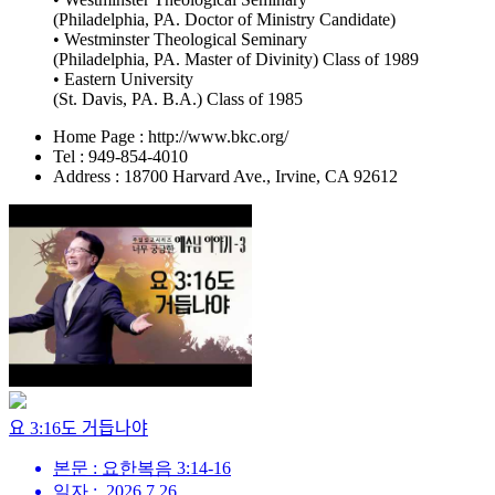
(Philadelphia, PA. Doctor of Ministry Candidate)
• Westminster Theological Seminary
(Philadelphia, PA. Master of Divinity) Class of 1989
• Eastern University
(St. Davis, PA. B.A.) Class of 1985
Home Page : http://www.bkc.org/
Tel : 949-854-4010
Address : 18700 Harvard Ave., Irvine, CA 92612
요 3:16도 거듭나야
본문 : 요한복음 3:14-16
일자 : .2026.7.26.