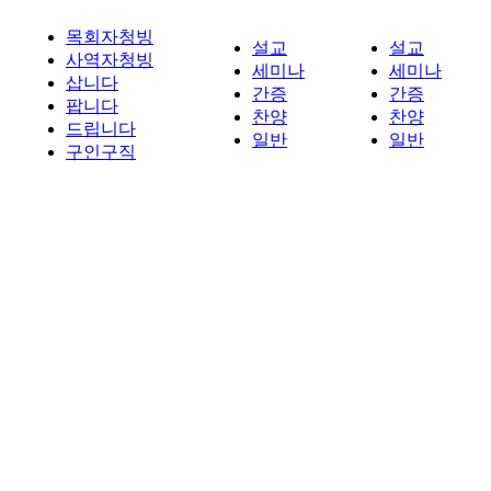
목회자청빙
설교
설교
사역자청빙
세미나
세미나
삽니다
간증
간증
팝니다
찬양
찬양
드립니다
일반
일반
구인구직