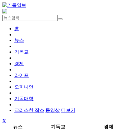
홈
뉴스
기독교
경제
라이프
오피니언
기독대학
크리스천 잡스
동영상
더보기
X
뉴스
기독교
경제