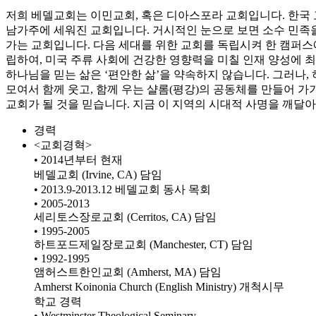
저희 베델교회는 이민교회, 혹은 디아스포라 교회입니다. 한국 
남가주에 세워진 교회입니다. 거시적인 눈으로 보면 소수 민족을
가는 교회입니다. 다음 세대를 위한 교회를 독립시켜 한 캠퍼스
립하여, 미국 주류 사회에 건강한 영향력을 미칠 인재 양성에 
하나님을 믿는 삶은 ‘편안한 삶’을 약속하지 않습니다. 그러나,
모여서 함께 웃고, 함께 우는 샬롬(평강)의 공동체를 만들어 
교회가 될 것을 믿습니다. 지금 이 지역의 시대적 사명을 깨달
경력
<교회경혁>
• 2014년부터 현재
베델교회 (Irvine, CA) 담임
• 2013.9-2013.12 베델교회 동사 목회
• 2005-2013
세리토스장로교회 (Cerritos, CA) 담임
• 1995-2005
하트포드제일장로교회 (Manchester, CT) 담임
• 1992-1995
앰허스트한인교회 (Amherst, MA) 담임
Amherst Koinonia Church (English Ministry) 개척시무
학교 경력
• Westminster Theological Seminary