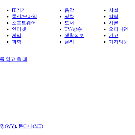
IT기기
음악
사설
통신/모바일
영화
칼럼
소프트웨어
도서
시론
인터넷
TV/방송
오피니언
게임
생활정보
기고
과학
날씨
기자의눈
를 잃고 울 때
밍(WY)
,
몬타나(MT)