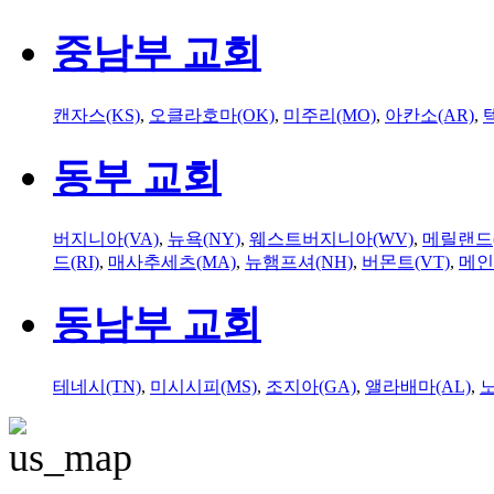
중남부 교회
캔자스(KS)
,
오클라호마(OK)
,
미주리(MO)
,
아칸소(AR)
,
동부 교회
버지니아(VA)
,
뉴욕(NY)
,
웨스트버지니아(WV)
,
메릴랜드(
드(RI)
,
매사추세츠(MA)
,
뉴햄프셔(NH)
,
버몬트(VT)
,
메인
동남부 교회
테네시(TN)
,
미시시피(MS)
,
조지아(GA)
,
앨라배마(AL)
,