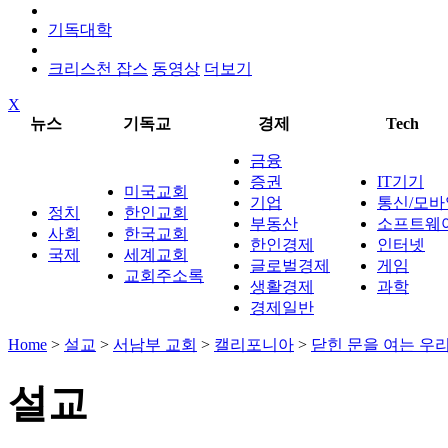
기독대학
크리스천 잡스
동영상
더보기
X
뉴스
기독교
경제
Tech
금융
증권
IT기기
미국교회
기업
통신/모바
정치
한인교회
부동산
소프트웨
사회
한국교회
한인경제
인터넷
국제
세계교회
글로벌경제
게임
교회주소록
생활경제
과학
경제일반
Home
>
설교
>
서남부 교회
>
캘리포니아
>
닫힌 문을 여는 우
설교