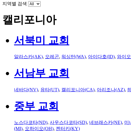
지역별 검색
캘리포니아
서북미 교회
알라스카(AK)
,
오레곤
,
워싱턴(WA)
,
아이다호(ID)
,
와이오
서남부 교회
네바다(NV)
,
유타(UT)
,
캘리포니아(CA)
,
아리조나(AZ)
,
하
중부 교회
노스다코타(ND)
,
사우스다코타(SD)
,
네브래스카(NE)
,
미
(MI)
,
오하이오(OH)
,
켄터키(KY)