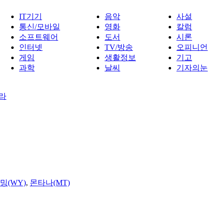
IT기기
음악
사설
통신/모바일
영화
칼럼
소프트웨어
도서
시론
인터넷
TV/방송
오피니언
게임
생활정보
기고
과학
날씨
기자의눈
우라
밍(WY)
,
몬타나(MT)