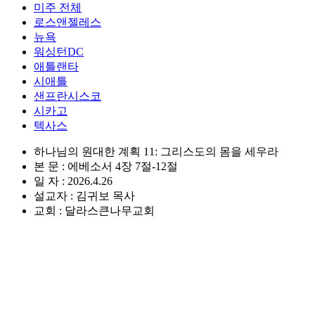
미주 전체
로스앤젤레스
뉴욕
워싱턴DC
애틀랜타
시애틀
샌프란시스코
시카고
텍사스
하나님의 원대한 계획 11: 그리스도의 몸을 세우라
본 문 : 에베소서 4장 7절-12절
일 자 : 2026.4.26
설교자 : 김귀보 목사
교회 : 달라스큰나무교회