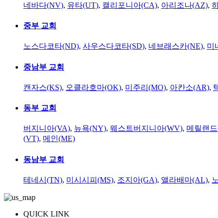
네바다(NV)
,
유타(UT)
,
캘리포니아(CA)
,
아리조나(AZ)
,
하
중부 교회
노스다코타(ND)
,
사우스다코타(SD)
,
네브래스카(NE)
,
미
중남부 교회
캔자스(KS)
,
오클라호마(OK)
,
미주리(MO)
,
아칸소(AR)
,
동부 교회
버지니아(VA)
,
뉴욕(NY)
,
웨스트버지니아(WV)
,
메릴랜드(
(VT)
,
메인(ME)
동남부 교회
테네시(TN)
,
미시시피(MS)
,
조지아(GA)
,
앨라배마(AL)
,
QUICK LINK