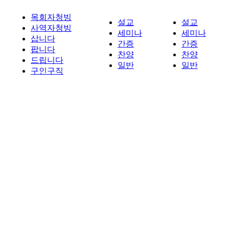
목회자청빙
설교
설교
사역자청빙
세미나
세미나
삽니다
간증
간증
팝니다
찬양
찬양
드립니다
일반
일반
구인구직