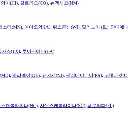
와이(HI)
,
콜로라도(CO)
,
뉴멕시코(NM)
네소타(MN)
,
아이오와(IA)
,
위스콘신(WI)
,
일리노이 (IL)
,
인디애나(
텍사스(TX)
,
루이지애나(LA)
MD)
,
델라웨어(DE)
,
뉴저지(NJ)
,
펜실베이니아(PA)
,
코네티컷(C
노스캐롤라이나(NC)
,
사우스캐롤라이나(SC)
,
플로리다(FL)