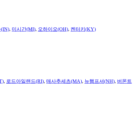
IN)
,
미시간(MI)
,
오하이오(OH)
,
켄터키(KY)
T)
,
로드아일랜드(RI)
,
매사추세츠(MA)
,
뉴햄프셔(NH)
,
버몬트