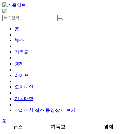
홈
뉴스
기독교
경제
라이프
오피니언
기독대학
크리스천 잡스
동영상
더보기
X
뉴스
기독교
경제