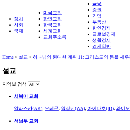
금융
증권
미국교회
기업
정치
한인교회
부동산
사회
한국교회
한인경제
국제
세계교회
글로벌경제
교회주소록
생활경제
경제일반
Home
>
설교
>
하나님의 원대한 계획 11: 그리스도의 몸을 세
설교
지역별 검색
서북미 교회
알라스카(AK)
,
오레곤
,
워싱턴(WA)
,
아이다호(ID)
,
와이오
서남부 교회