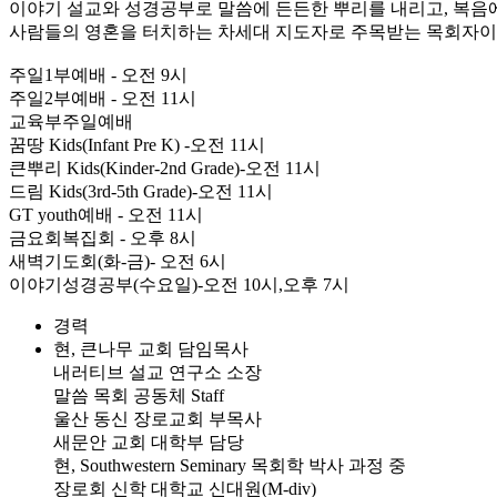
이야기 설교와 성경공부로 말씀에 든든한 뿌리를 내리고, 복음
사람들의 영혼을 터치하는 차세대 지도자로 주목받는 목회자이
주일1부예배 - 오전 9시
주일2부예배 - 오전 11시
교육부주일예배
꿈땅 Kids(Infant Pre K) -오전 11시
큰뿌리 Kids(Kinder-2nd Grade)-오전 11시
드림 Kids(3rd-5th Grade)-오전 11시
GT youth예배 - 오전 11시
금요회복집회 - 오후 8시
새벽기도회(화-금)- 오전 6시
이야기성경공부(수요일)-오전 10시,오후 7시
경력
현, 큰나무 교회 담임목사
내러티브 설교 연구소 소장
말씀 목회 공동체 Staff
울산 동신 장로교회 부목사
새문안 교회 대학부 담당
현, Southwestern Seminary 목회학 박사 과정 중
장로회 신학 대학교 신대원(M-div)