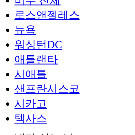
미주 전체
로스앤젤레스
뉴욕
워싱턴DC
애틀랜타
시애틀
샌프란시스코
시카고
텍사스