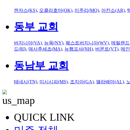
캔자스(KS)
,
오클라호마(OK)
,
미주리(MO)
,
아칸소(AR)
,
동부 교회
버지니아(VA)
,
뉴욕(NY)
,
웨스트버지니아(WV)
,
메릴랜드(
드(RI)
,
매사추세츠(MA)
,
뉴햄프셔(NH)
,
버몬트(VT)
,
메인
동남부 교회
테네시(TN)
,
미시시피(MS)
,
조지아(GA)
,
앨라배마(AL)
,
QUICK LINK