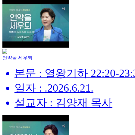
언약을 세우되
본문 : 열왕기하 22:20-23:
일자 : .2026.6.21.
설교자 : 김양재 목사