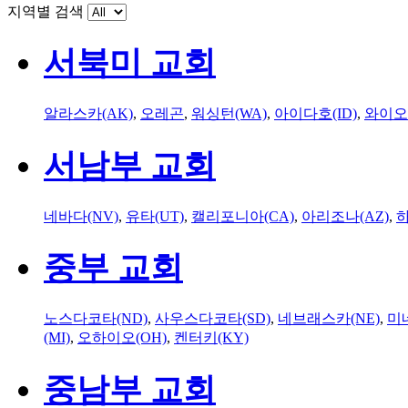
지역별 검색
서북미 교회
알라스카(AK)
,
오레곤
,
워싱턴(WA)
,
아이다호(ID)
,
와이오
서남부 교회
네바다(NV)
,
유타(UT)
,
캘리포니아(CA)
,
아리조나(AZ)
,
하
중부 교회
노스다코타(ND)
,
사우스다코타(SD)
,
네브래스카(NE)
,
미
(MI)
,
오하이오(OH)
,
켄터키(KY)
중남부 교회