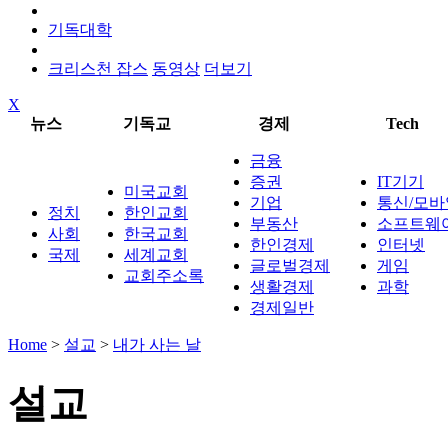
기독대학
크리스천 잡스
동영상
더보기
X
뉴스
기독교
경제
Tech
금융
증권
IT기기
미국교회
기업
통신/모바
정치
한인교회
부동산
소프트웨
사회
한국교회
한인경제
인터넷
국제
세계교회
글로벌경제
게임
교회주소록
생활경제
과학
경제일반
Home
>
설교
>
내가 사는 날
설교