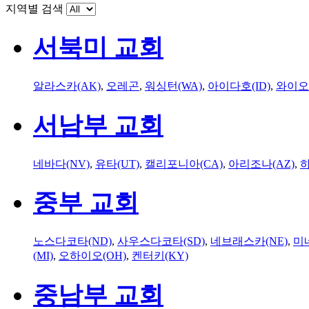
지역별 검색
서북미 교회
알라스카(AK)
,
오레곤
,
워싱턴(WA)
,
아이다호(ID)
,
와이오
서남부 교회
네바다(NV)
,
유타(UT)
,
캘리포니아(CA)
,
아리조나(AZ)
,
하
중부 교회
노스다코타(ND)
,
사우스다코타(SD)
,
네브래스카(NE)
,
미
(MI)
,
오하이오(OH)
,
켄터키(KY)
중남부 교회