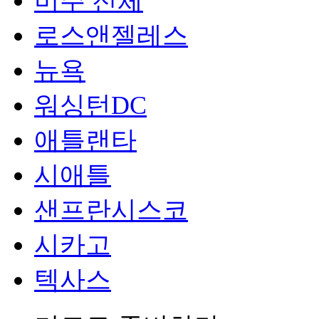
미주 전체
로스앤젤레스
뉴욕
워싱턴DC
애틀랜타
시애틀
샌프란시스코
시카고
텍사스