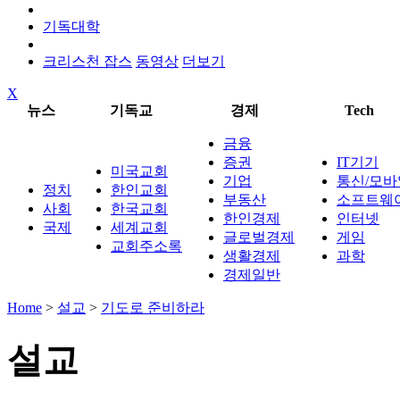
기독대학
크리스천 잡스
동영상
더보기
X
뉴스
기독교
경제
Tech
금융
증권
IT기기
미국교회
기업
통신/모바
정치
한인교회
부동산
소프트웨
사회
한국교회
한인경제
인터넷
국제
세계교회
글로벌경제
게임
교회주소록
생활경제
과학
경제일반
Home
>
설교
>
기도로 준비하라
설교