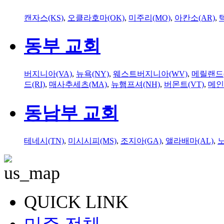
캔자스(KS)
,
오클라호마(OK)
,
미주리(MO)
,
아칸소(AR)
,
동부 교회
버지니아(VA)
,
뉴욕(NY)
,
웨스트버지니아(WV)
,
메릴랜드(
드(RI)
,
매사추세츠(MA)
,
뉴햄프셔(NH)
,
버몬트(VT)
,
메인
동남부 교회
테네시(TN)
,
미시시피(MS)
,
조지아(GA)
,
앨라배마(AL)
,
QUICK LINK