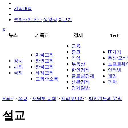
기독대학
크리스천 잡스
동영상
더보기
X
뉴스
기독교
경제
Tech
금융
증권
IT기기
미국교회
기업
통신/모바
정치
한인교회
부동산
소프트웨
사회
한국교회
한인경제
인터넷
국제
세계교회
글로벌경제
게임
교회주소록
생활경제
과학
경제일반
Home
>
설교
>
서남부 교회
>
캘리포니아
>
방언기도의 유익
설교