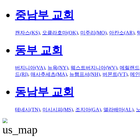
중남부 교회
캔자스(KS)
,
오클라호마(OK)
,
미주리(MO)
,
아칸소(AR)
,
동부 교회
버지니아(VA)
,
뉴욕(NY)
,
웨스트버지니아(WV)
,
메릴랜드(
드(RI)
,
매사추세츠(MA)
,
뉴햄프셔(NH)
,
버몬트(VT)
,
메인
동남부 교회
테네시(TN)
,
미시시피(MS)
,
조지아(GA)
,
앨라배마(AL)
,