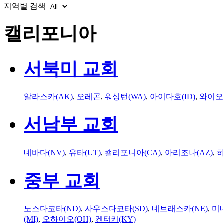
지역별 검색
캘리포니아
서북미 교회
알라스카(AK)
,
오레곤
,
워싱턴(WA)
,
아이다호(ID)
,
와이오
서남부 교회
네바다(NV)
,
유타(UT)
,
캘리포니아(CA)
,
아리조나(AZ)
,
하
중부 교회
노스다코타(ND)
,
사우스다코타(SD)
,
네브래스카(NE)
,
미
(MI)
,
오하이오(OH)
,
켄터키(KY)