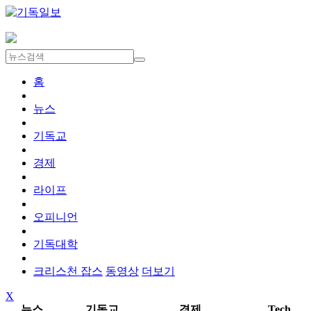
홈
뉴스
기독교
경제
라이프
오피니언
기독대학
크리스천 잡스
동영상
더보기
X
뉴스
기독교
경제
Tech