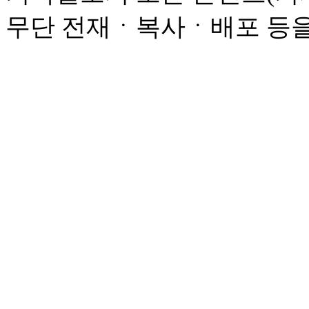
무단 전재ㆍ복사ㆍ배포 등을