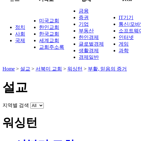
금융
증권
IT기기
미국교회
기업
통신/모바
정치
한인교회
부동산
소프트웨
사회
한국교회
한인경제
인터넷
국제
세계교회
글로벌경제
게임
교회주소록
생활경제
과학
경제일반
Home
>
설교
>
서북미 교회
>
워싱턴
>
부활, 믿음의 증거
설교
지역별 검색
워싱턴