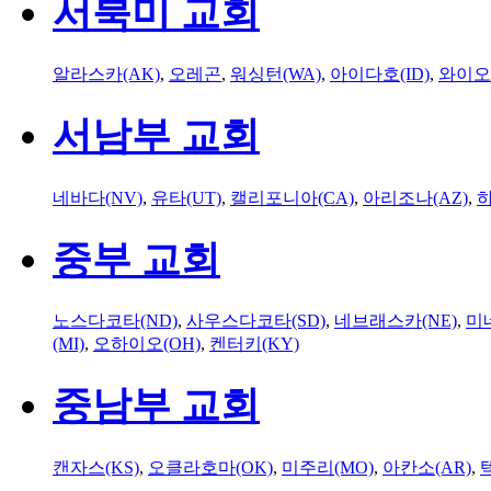
서북미 교회
알라스카(AK)
,
오레곤
,
워싱턴(WA)
,
아이다호(ID)
,
와이오
서남부 교회
네바다(NV)
,
유타(UT)
,
캘리포니아(CA)
,
아리조나(AZ)
,
하
중부 교회
노스다코타(ND)
,
사우스다코타(SD)
,
네브래스카(NE)
,
미
(MI)
,
오하이오(OH)
,
켄터키(KY)
중남부 교회
캔자스(KS)
,
오클라호마(OK)
,
미주리(MO)
,
아칸소(AR)
,