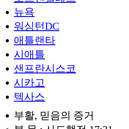
뉴욕
워싱턴DC
애틀랜타
시애틀
샌프란시스코
시카고
텍사스
부활, 믿음의 증거