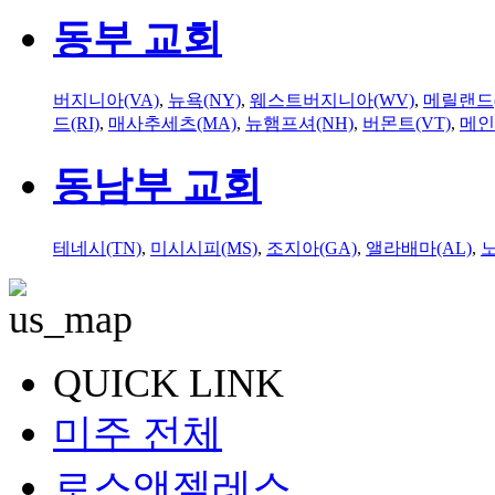
동부 교회
버지니아(VA)
,
뉴욕(NY)
,
웨스트버지니아(WV)
,
메릴랜드(
드(RI)
,
매사추세츠(MA)
,
뉴햄프셔(NH)
,
버몬트(VT)
,
메인
동남부 교회
테네시(TN)
,
미시시피(MS)
,
조지아(GA)
,
앨라배마(AL)
,
QUICK LINK
미주 전체
로스앤젤레스