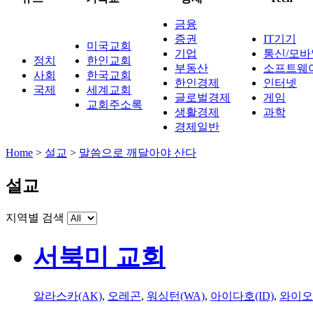
금융
증권
IT기기
미국교회
기업
통신/모바
정치
한인교회
부동산
소프트웨
사회
한국교회
한인경제
인터넷
국제
세계교회
글로벌경제
게임
교회주소록
생활경제
과학
경제일반
Home
>
설교
>
말씀으로 깨달아야 산다
설교
지역별 검색
서북미 교회
알라스카(AK)
,
오레곤
,
워싱턴(WA)
,
아이다호(ID)
,
와이오