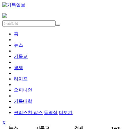
홈
뉴스
기독교
경제
라이프
오피니언
기독대학
크리스천 잡스
동영상
더보기
X
뉴스
기독교
경제
Tech