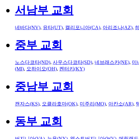
서남부 교회
네바다(NV)
,
유타(UT)
,
캘리포니아(CA)
,
아리조나(AZ)
,
하
중부 교회
노스다코타(ND)
,
사우스다코타(SD)
,
네브래스카(NE)
,
미
(MI)
,
오하이오(OH)
,
켄터키(KY)
중남부 교회
캔자스(KS)
,
오클라호마(OK)
,
미주리(MO)
,
아칸소(AR)
,
동부 교회
버지니아(VA)
,
뉴욕(NY)
,
웨스트버지니아(WV)
,
메릴랜드(