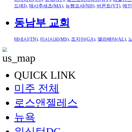
드(RI)
,
매사추세츠(MA)
,
뉴햄프셔(NH)
,
버몬트(VT)
,
메인
동남부 교회
테네시(TN)
,
미시시피(MS)
,
조지아(GA)
,
앨라배마(AL)
,
QUICK LINK
미주 전체
로스앤젤레스
뉴욕
워싱턴DC