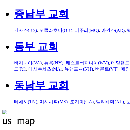
중남부 교회
캔자스(KS)
,
오클라호마(OK)
,
미주리(MO)
,
아칸소(AR)
,
동부 교회
버지니아(VA)
,
뉴욕(NY)
,
웨스트버지니아(WV)
,
메릴랜드(
드(RI)
,
매사추세츠(MA)
,
뉴햄프셔(NH)
,
버몬트(VT)
,
메인
동남부 교회
테네시(TN)
,
미시시피(MS)
,
조지아(GA)
,
앨라배마(AL)
,