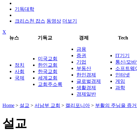
기독대학
크리스천 잡스
동영상
더보기
X
뉴스
기독교
경제
Tech
금융
증권
IT기기
미국교회
기업
통신/모바
정치
한인교회
부동산
소프트웨
사회
한국교회
한인경제
인터넷
국제
세계교회
글로벌경제
게임
교회주소록
생활경제
과학
경제일반
Home
>
설교
>
서남부 교회
>
캘리포니아
>
부활의 주님을 증거
설교