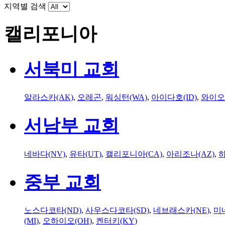
지역별 검색
캘리포니아
서북미 교회
알라스카(AK)
,
오레곤
,
워싱턴(WA)
,
아이다호(ID)
,
와이오
서남부 교회
네바다(NV)
,
유타(UT)
,
캘리포니아(CA)
,
아리조나(AZ)
,
하
중부 교회
노스다코타(ND)
,
사우스다코타(SD)
,
네브래스카(NE)
,
미
(MI)
,
오하이오(OH)
,
켄터키(KY)