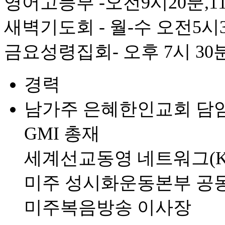
영어고등부 -오전9시20분,1
새벽기도회 - 월-수 오전5시3
금요성령집회- 오후 7시 30
경력
남가주 은혜한인교회 담
GMI 총재
세계선교동영 네트워그(K
미주 성시화운동본부 공
미주복음방송 이사장