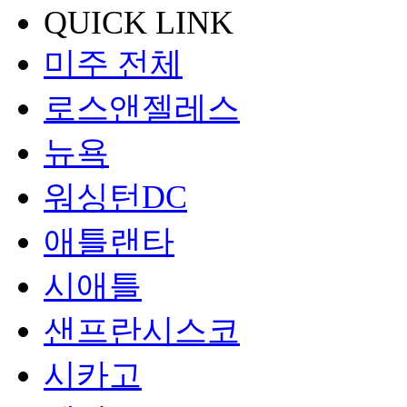
QUICK LINK
미주 전체
로스앤젤레스
뉴욕
워싱턴DC
애틀랜타
시애틀
샌프란시스코
시카고