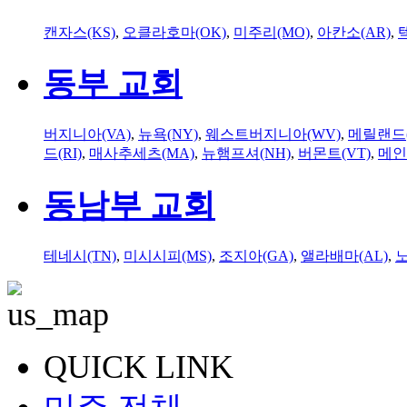
캔자스(KS)
,
오클라호마(OK)
,
미주리(MO)
,
아칸소(AR)
,
동부 교회
버지니아(VA)
,
뉴욕(NY)
,
웨스트버지니아(WV)
,
메릴랜드(
드(RI)
,
매사추세츠(MA)
,
뉴햄프셔(NH)
,
버몬트(VT)
,
메인
동남부 교회
테네시(TN)
,
미시시피(MS)
,
조지아(GA)
,
앨라배마(AL)
,
QUICK LINK