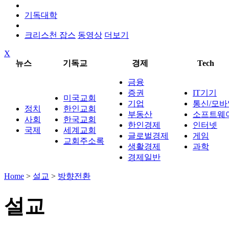
기독대학
크리스천 잡스
동영상
더보기
X
뉴스
기독교
경제
Tech
금융
증권
IT기기
미국교회
기업
통신/모바
정치
한인교회
부동산
소프트웨
사회
한국교회
한인경제
인터넷
국제
세계교회
글로벌경제
게임
교회주소록
생활경제
과학
경제일반
Home
>
설교
>
방향전환
설교