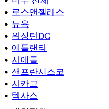
미주 전체
로스앤젤레스
뉴욕
워싱턴DC
애틀랜타
시애틀
샌프란시스코
시카고
텍사스