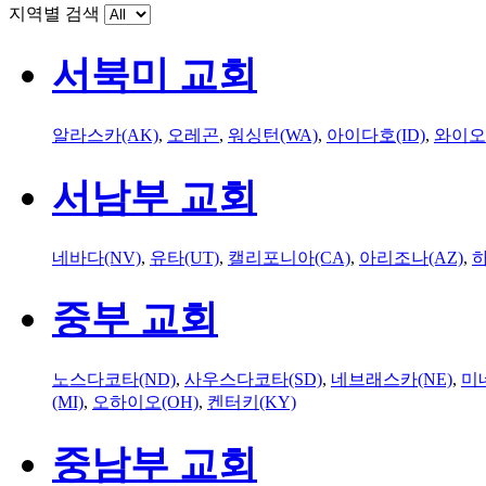
지역별 검색
서북미 교회
알라스카(AK)
,
오레곤
,
워싱턴(WA)
,
아이다호(ID)
,
와이오
서남부 교회
네바다(NV)
,
유타(UT)
,
캘리포니아(CA)
,
아리조나(AZ)
,
하
중부 교회
노스다코타(ND)
,
사우스다코타(SD)
,
네브래스카(NE)
,
미
(MI)
,
오하이오(OH)
,
켄터키(KY)
중남부 교회