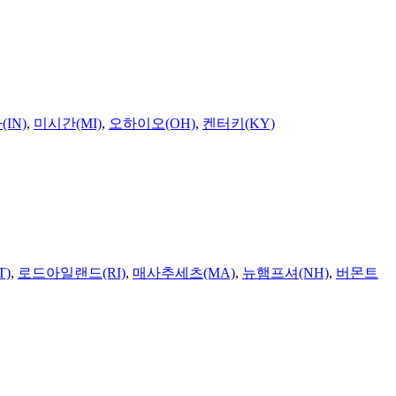
IN)
,
미시간(MI)
,
오하이오(OH)
,
켄터키(KY)
T)
,
로드아일랜드(RI)
,
매사추세츠(MA)
,
뉴햄프셔(NH)
,
버몬트