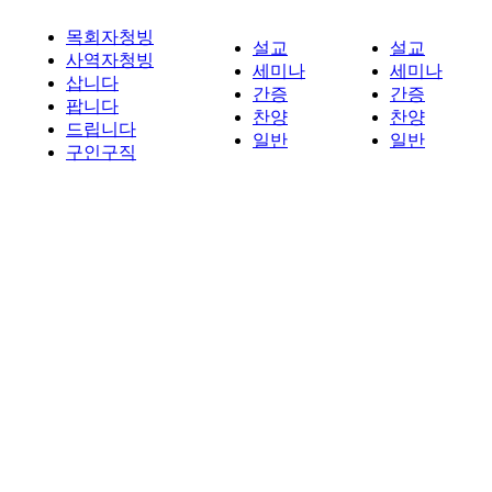
목회자청빙
설교
설교
사역자청빙
세미나
세미나
삽니다
간증
간증
팝니다
찬양
찬양
드립니다
일반
일반
구인구직