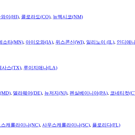
와이(HI)
,
콜로라도(CO)
,
뉴멕시코(NM)
네소타(MN)
,
아이오와(IA)
,
위스콘신(WI)
,
일리노이 (IL)
,
인디애나(
텍사스(TX)
,
루이지애나(LA)
MD)
,
델라웨어(DE)
,
뉴저지(NJ)
,
펜실베이니아(PA)
,
코네티컷(C
노스캐롤라이나(NC)
,
사우스캐롤라이나(SC)
,
플로리다(FL)