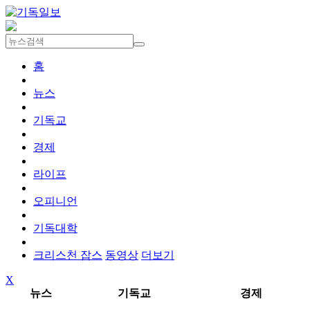
홈
뉴스
기독교
경제
라이프
오피니언
기독대학
크리스천 잡스
동영상
더보기
X
뉴스
기독교
경제