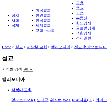
금융
증권
미국교회
기업
정치
한인교회
부동산
사회
한국교회
한인경제
국제
세계교회
글로벌경제
교회주소록
생활경제
경제일반
Home
>
설교
>
서남부 교회
>
캘리포니아
>
선교 현장으로 나아
설교
지역별 검색
캘리포니아
서북미 교회
알라스카(AK)
,
오레곤
,
워싱턴(WA)
,
아이다호(ID)
,
와이오