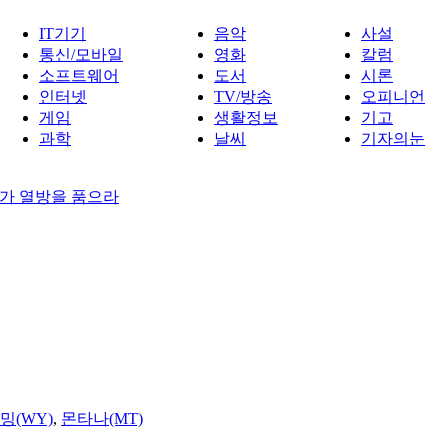
IT기기
음악
사설
통신/모바일
영화
칼럼
소프트웨어
도서
시론
인터넷
TV/방송
오피니언
게임
생활정보
기고
과학
날씨
기자의눈
가 열방을 품으라
밍(WY)
,
몬타나(MT)