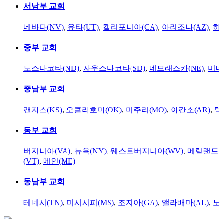
서남부 교회
네바다(NV)
,
유타(UT)
,
캘리포니아(CA)
,
아리조나(AZ)
,
하
중부 교회
노스다코타(ND)
,
사우스다코타(SD)
,
네브래스카(NE)
,
미
중남부 교회
캔자스(KS)
,
오클라호마(OK)
,
미주리(MO)
,
아칸소(AR)
,
동부 교회
버지니아(VA)
,
뉴욕(NY)
,
웨스트버지니아(WV)
,
메릴랜드(
(VT)
,
메인(ME)
동남부 교회
테네시(TN)
,
미시시피(MS)
,
조지아(GA)
,
앨라배마(AL)
,