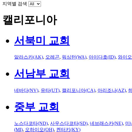
지역별 검색
캘리포니아
서북미 교회
알라스카(AK)
,
오레곤
,
워싱턴(WA)
,
아이다호(ID)
,
와이오
서남부 교회
네바다(NV)
,
유타(UT)
,
캘리포니아(CA)
,
아리조나(AZ)
,
하
중부 교회
노스다코타(ND)
,
사우스다코타(SD)
,
네브래스카(NE)
,
미
(MI)
,
오하이오(OH)
,
켄터키(KY)