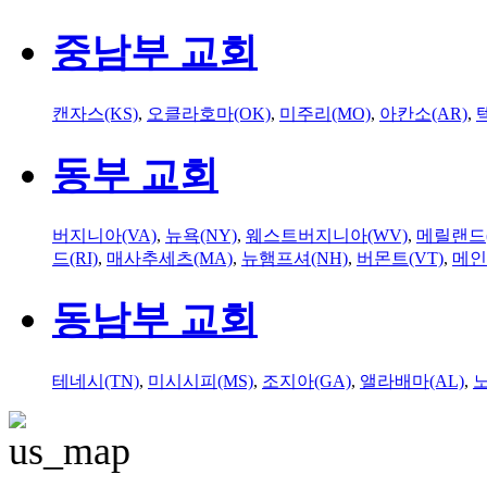
중남부 교회
캔자스(KS)
,
오클라호마(OK)
,
미주리(MO)
,
아칸소(AR)
,
동부 교회
버지니아(VA)
,
뉴욕(NY)
,
웨스트버지니아(WV)
,
메릴랜드(
드(RI)
,
매사추세츠(MA)
,
뉴햄프셔(NH)
,
버몬트(VT)
,
메인
동남부 교회
테네시(TN)
,
미시시피(MS)
,
조지아(GA)
,
앨라배마(AL)
,