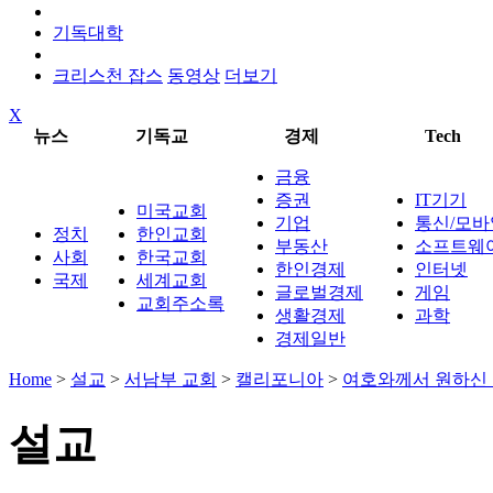
기독대학
크리스천 잡스
동영상
더보기
X
뉴스
기독교
경제
Tech
금융
증권
IT기기
미국교회
기업
통신/모바
정치
한인교회
부동산
소프트웨
사회
한국교회
한인경제
인터넷
국제
세계교회
글로벌경제
게임
교회주소록
생활경제
과학
경제일반
Home
>
설교
>
서남부 교회
>
캘리포니아
>
여호와께서 원하신
설교