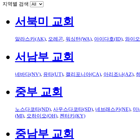
지역별 검색
서북미 교회
알라스카(AK)
,
오레곤
,
워싱턴(WA)
,
아이다호(ID)
,
와이오
서남부 교회
네바다(NV)
,
유타(UT)
,
캘리포니아(CA)
,
아리조나(AZ)
,
하
중부 교회
노스다코타(ND)
,
사우스다코타(SD)
,
네브래스카(NE)
,
미
(MI)
,
오하이오(OH)
,
켄터키(KY)
중남부 교회