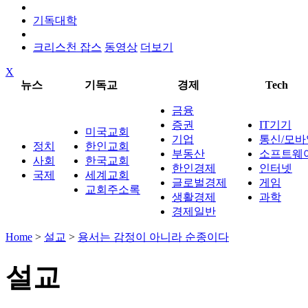
기독대학
크리스천 잡스
동영상
더보기
X
뉴스
기독교
경제
Tech
금융
증권
IT기기
미국교회
기업
통신/모바
정치
한인교회
부동산
소프트웨
사회
한국교회
한인경제
인터넷
국제
세계교회
글로벌경제
게임
교회주소록
생활경제
과학
경제일반
Home
>
설교
>
용서는 감정이 아니라 순종이다
설교