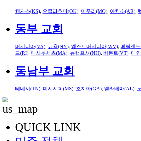
캔자스(KS)
,
오클라호마(OK)
,
미주리(MO)
,
아칸소(AR)
,
동부 교회
버지니아(VA)
,
뉴욕(NY)
,
웨스트버지니아(WV)
,
메릴랜드(
드(RI)
,
매사추세츠(MA)
,
뉴햄프셔(NH)
,
버몬트(VT)
,
메인
동남부 교회
테네시(TN)
,
미시시피(MS)
,
조지아(GA)
,
앨라배마(AL)
,
QUICK LINK