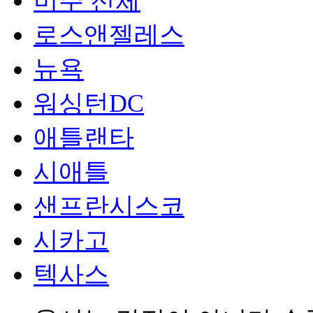
미주 전체
로스앤젤레스
뉴욕
워싱턴DC
애틀랜타
시애틀
샌프란시스코
시카고
텍사스