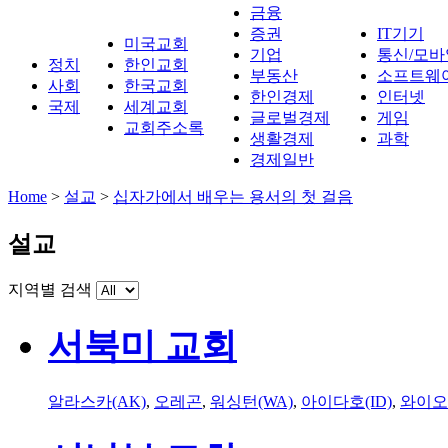
금융
증권
IT기기
미국교회
기업
통신/모바
정치
한인교회
부동산
소프트웨
사회
한국교회
한인경제
인터넷
국제
세계교회
글로벌경제
게임
교회주소록
생활경제
과학
경제일반
Home
>
설교
>
십자가에서 배우는 용서의 첫 걸음
설교
지역별 검색
서북미 교회
알라스카(AK)
,
오레곤
,
워싱턴(WA)
,
아이다호(ID)
,
와이오