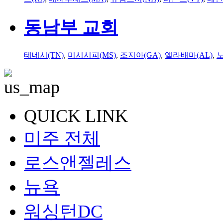
동남부 교회
테네시(TN)
,
미시시피(MS)
,
조지아(GA)
,
앨라배마(AL)
,
QUICK LINK
미주 전체
로스앤젤레스
뉴욕
워싱턴DC