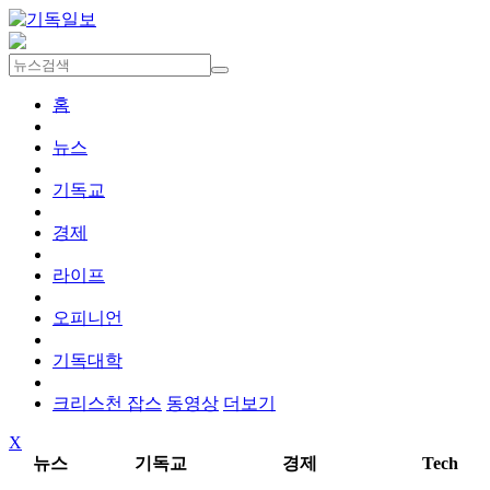
홈
뉴스
기독교
경제
라이프
오피니언
기독대학
크리스천 잡스
동영상
더보기
X
뉴스
기독교
경제
Tech