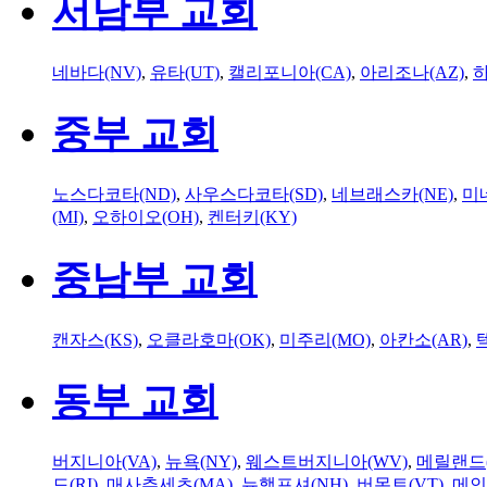
서남부 교회
네바다(NV)
,
유타(UT)
,
캘리포니아(CA)
,
아리조나(AZ)
,
하
중부 교회
노스다코타(ND)
,
사우스다코타(SD)
,
네브래스카(NE)
,
미
(MI)
,
오하이오(OH)
,
켄터키(KY)
중남부 교회
캔자스(KS)
,
오클라호마(OK)
,
미주리(MO)
,
아칸소(AR)
,
동부 교회
버지니아(VA)
,
뉴욕(NY)
,
웨스트버지니아(WV)
,
메릴랜드(
드(RI)
,
매사추세츠(MA)
,
뉴햄프셔(NH)
,
버몬트(VT)
,
메인