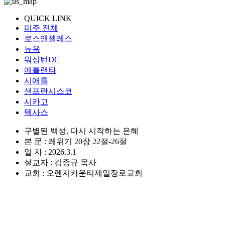
QUICK LINK
미주 전체
로스앤젤레스
뉴욕
워싱턴DC
애틀랜타
시애틀
샌프란시스코
시카고
텍사스
구별된 백성, 다시 시작하는 은혜
본 문 : 레위기 20장 22절-26절
일 자 : 2026.3.1
설교자 : 김종규 목사
교회 : 오렌지카운티제일장로교회