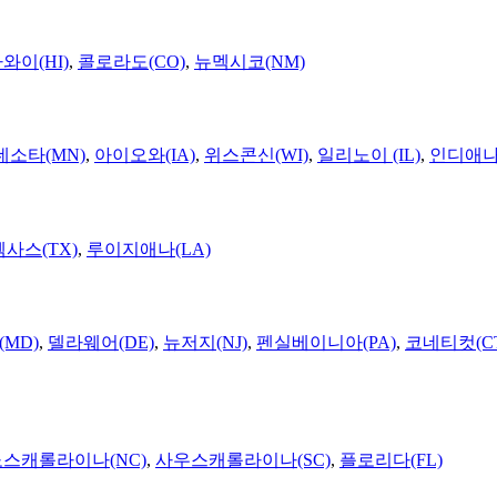
와이(HI)
,
콜로라도(CO)
,
뉴멕시코(NM)
네소타(MN)
,
아이오와(IA)
,
위스콘신(WI)
,
일리노이 (IL)
,
인디애나(
텍사스(TX)
,
루이지애나(LA)
MD)
,
델라웨어(DE)
,
뉴저지(NJ)
,
펜실베이니아(PA)
,
코네티컷(C
노스캐롤라이나(NC)
,
사우스캐롤라이나(SC)
,
플로리다(FL)