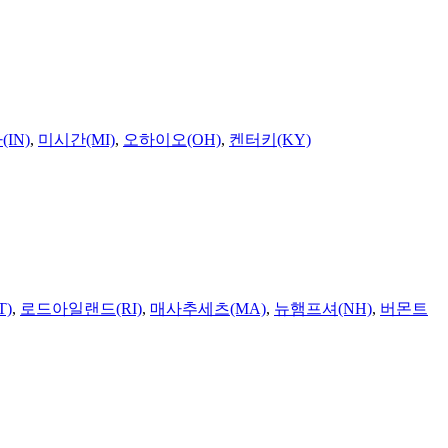
IN)
,
미시간(MI)
,
오하이오(OH)
,
켄터키(KY)
T)
,
로드아일랜드(RI)
,
매사추세츠(MA)
,
뉴햄프셔(NH)
,
버몬트