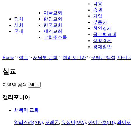
금융
증권
미국교회
기업
정치
한인교회
부동산
사회
한국교회
한인경제
국제
세계교회
글로벌경제
교회주소록
생활경제
경제일반
Home
>
설교
>
서남부 교회
>
캘리포니아
>
구별된 백성, 다시
설교
지역별 검색
캘리포니아
서북미 교회
알라스카(AK)
,
오레곤
,
워싱턴(WA)
,
아이다호(ID)
,
와이오