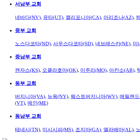
서남부 교회
네바다(NV)
,
유타(UT)
,
캘리포니아(CA)
,
아리조나(AZ)
,
하
중부 교회
노스다코타(ND)
,
사우스다코타(SD)
,
네브래스카(NE)
,
미
중남부 교회
캔자스(KS)
,
오클라호마(OK)
,
미주리(MO)
,
아칸소(AR)
,
동부 교회
버지니아(VA)
,
뉴욕(NY)
,
웨스트버지니아(WV)
,
메릴랜드(
(VT)
,
메인(ME)
동남부 교회
테네시(TN)
,
미시시피(MS)
,
조지아(GA)
,
앨라배마(AL)
,