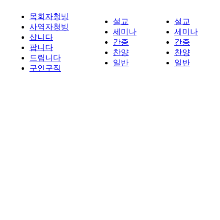
목회자청빙
설교
설교
사역자청빙
세미나
세미나
삽니다
간증
간증
팝니다
찬양
찬양
드립니다
일반
일반
구인구직