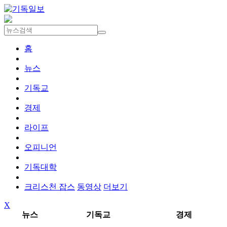
홈
뉴스
기독교
경제
라이프
오피니언
기독대학
크리스천 잡스
동영상
더보기
X
뉴스
기독교
경제