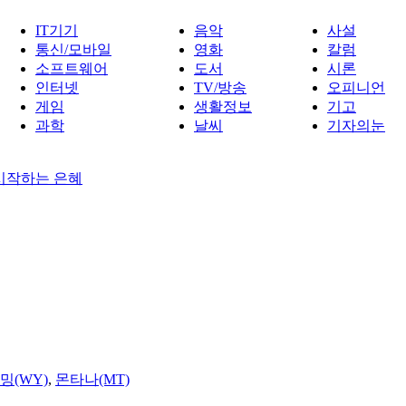
IT기기
음악
사설
통신/모바일
영화
칼럼
소프트웨어
도서
시론
인터넷
TV/방송
오피니언
게임
생활정보
기고
과학
날씨
기자의눈
 시작하는 은혜
밍(WY)
,
몬타나(MT)