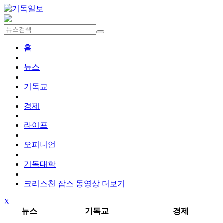
홈
뉴스
기독교
경제
라이프
오피니언
기독대학
크리스천 잡스
동영상
더보기
X
뉴스
기독교
경제