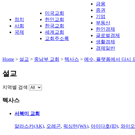
금융
증권
미국교회
기업
정치
한인교회
부동산
사회
한국교회
한인경제
국제
세계교회
글로벌경제
교회주소록
생활경제
경제일반
Home
>
설교
>
중남부 교회
>
텍사스
>
예수, 플랫폼에서 다시 
설교
지역별 검색
텍사스
서북미 교회
알라스카(AK)
,
오레곤
,
워싱턴(WA)
,
아이다호(ID)
,
와이오