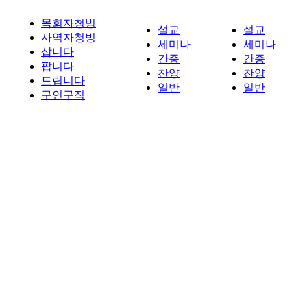
목회자청빙
설교
설교
사역자청빙
세미나
세미나
삽니다
간증
간증
팝니다
찬양
찬양
드립니다
일반
일반
구인구직