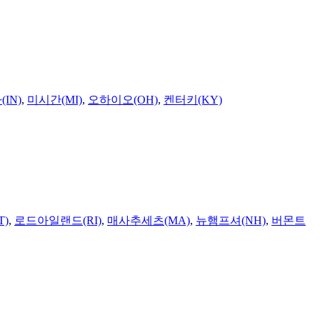
IN)
,
미시간(MI)
,
오하이오(OH)
,
켄터키(KY)
T)
,
로드아일랜드(RI)
,
매사추세츠(MA)
,
뉴햄프셔(NH)
,
버몬트