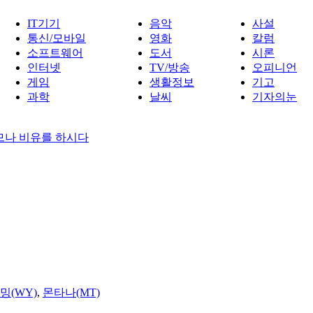
IT기기
음악
사설
통신/모바일
영화
칼럼
소프트웨어
도서
시론
인터넷
TV/방송
오피니언
게임
생활정보
기고
과학
날씨
기자의눈
므나 비유를 하시다
밍(WY)
,
몬타나(MT)