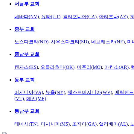
서남부 교회
네바다(NV)
,
유타(UT)
,
캘리포니아(CA)
,
아리조나(AZ)
,
하
중부 교회
노스다코타(ND)
,
사우스다코타(SD)
,
네브래스카(NE)
,
미
중남부 교회
캔자스(KS)
,
오클라호마(OK)
,
미주리(MO)
,
아칸소(AR)
,
동부 교회
버지니아(VA)
,
뉴욕(NY)
,
웨스트버지니아(WV)
,
메릴랜드(
(VT)
,
메인(ME)
동남부 교회
테네시(TN)
,
미시시피(MS)
,
조지아(GA)
,
앨라배마(AL)
,