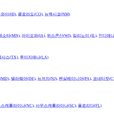
와이(HI)
,
콜로라도(CO)
,
뉴멕시코(NM)
네소타(MN)
,
아이오와(IA)
,
위스콘신(WI)
,
일리노이 (IL)
,
인디애나(
텍사스(TX)
,
루이지애나(LA)
MD)
,
델라웨어(DE)
,
뉴저지(NJ)
,
펜실베이니아(PA)
,
코네티컷(C
노스캐롤라이나(NC)
,
사우스캐롤라이나(SC)
,
플로리다(FL)