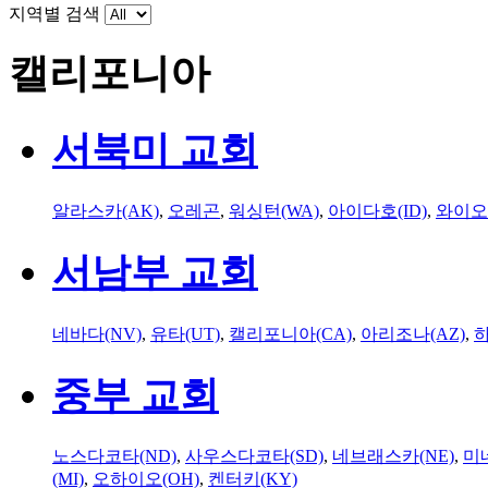
지역별 검색
캘리포니아
서북미 교회
알라스카(AK)
,
오레곤
,
워싱턴(WA)
,
아이다호(ID)
,
와이오
서남부 교회
네바다(NV)
,
유타(UT)
,
캘리포니아(CA)
,
아리조나(AZ)
,
하
중부 교회
노스다코타(ND)
,
사우스다코타(SD)
,
네브래스카(NE)
,
미
(MI)
,
오하이오(OH)
,
켄터키(KY)