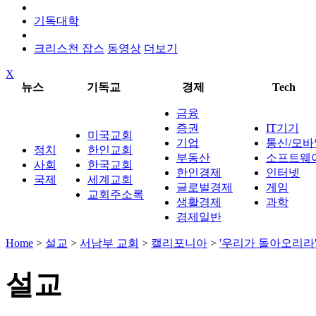
기독대학
크리스천 잡스
동영상
더보기
X
뉴스
기독교
경제
Tech
금융
증권
IT기기
미국교회
기업
통신/모바
정치
한인교회
부동산
소프트웨
사회
한국교회
한인경제
인터넷
국제
세계교회
글로벌경제
게임
교회주소록
생활경제
과학
경제일반
Home
>
설교
>
서남부 교회
>
캘리포니아
>
'우리가 돌아오리라'
설교