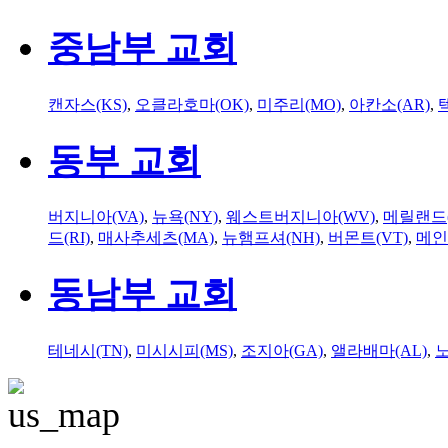
중남부 교회
캔자스(KS)
,
오클라호마(OK)
,
미주리(MO)
,
아칸소(AR)
,
동부 교회
버지니아(VA)
,
뉴욕(NY)
,
웨스트버지니아(WV)
,
메릴랜드(
드(RI)
,
매사추세츠(MA)
,
뉴햄프셔(NH)
,
버몬트(VT)
,
메인
동남부 교회
테네시(TN)
,
미시시피(MS)
,
조지아(GA)
,
앨라배마(AL)
,