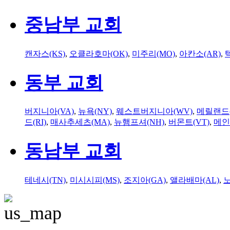
중남부 교회
캔자스(KS)
,
오클라호마(OK)
,
미주리(MO)
,
아칸소(AR)
,
동부 교회
버지니아(VA)
,
뉴욕(NY)
,
웨스트버지니아(WV)
,
메릴랜드(
드(RI)
,
매사추세츠(MA)
,
뉴햄프셔(NH)
,
버몬트(VT)
,
메인
동남부 교회
테네시(TN)
,
미시시피(MS)
,
조지아(GA)
,
앨라배마(AL)
,