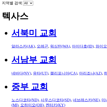
지역별 검색
텍사스
서북미 교회
알라스카(AK)
,
오레곤
,
워싱턴(WA)
,
아이다호(ID)
,
와이오
서남부 교회
네바다(NV)
,
유타(UT)
,
캘리포니아(CA)
,
아리조나(AZ)
,
하
중부 교회
노스다코타(ND)
,
사우스다코타(SD)
,
네브래스카(NE)
,
미
(MI)
,
오하이오(OH)
,
켄터키(KY)