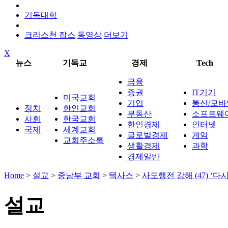
기독대학
크리스천 잡스
동영상
더보기
X
뉴스
기독교
경제
Tech
금융
증권
IT기기
미국교회
기업
통신/모바
정치
한인교회
부동산
소프트웨
사회
한국교회
한인경제
인터넷
국제
세계교회
글로벌경제
게임
교회주소록
생활경제
과학
경제일반
Home
>
설교
>
중남부 교회
>
텍사스
>
사도행전 강해 (47) ‘다
설교