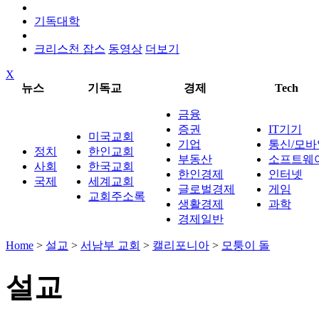
기독대학
크리스천 잡스
동영상
더보기
X
뉴스
기독교
경제
Tech
금융
증권
IT기기
미국교회
기업
통신/모바
정치
한인교회
부동산
소프트웨
사회
한국교회
한인경제
인터넷
국제
세계교회
글로벌경제
게임
교회주소록
생활경제
과학
경제일반
Home
>
설교
>
서남부 교회
>
캘리포니아
>
모퉁이 돌
설교