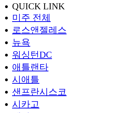
QUICK LINK
미주 전체
로스앤젤레스
뉴욕
워싱턴DC
애틀랜타
시애틀
샌프란시스코
시카고