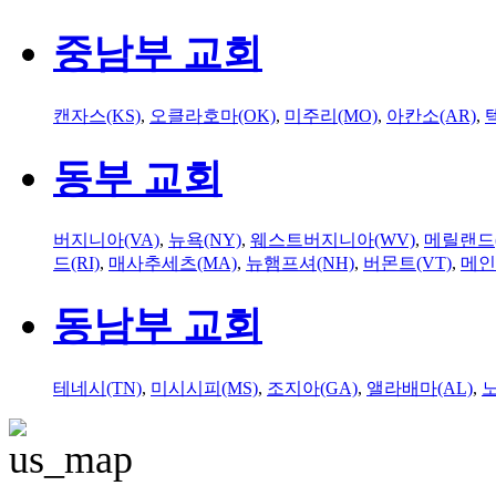
중남부 교회
캔자스(KS)
,
오클라호마(OK)
,
미주리(MO)
,
아칸소(AR)
,
동부 교회
버지니아(VA)
,
뉴욕(NY)
,
웨스트버지니아(WV)
,
메릴랜드(
드(RI)
,
매사추세츠(MA)
,
뉴햄프셔(NH)
,
버몬트(VT)
,
메인
동남부 교회
테네시(TN)
,
미시시피(MS)
,
조지아(GA)
,
앨라배마(AL)
,