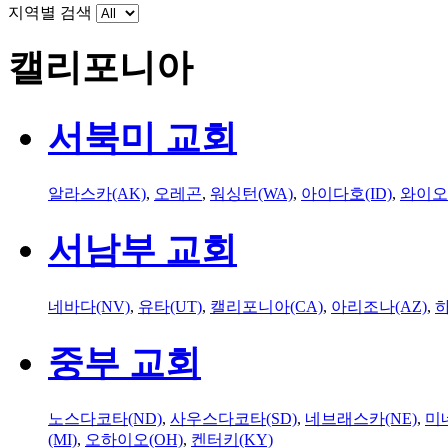
지역별 검색
캘리포니아
서북미 교회
알라스카(AK)
,
오레곤
,
워싱턴(WA)
,
아이다호(ID)
,
와이오
서남부 교회
네바다(NV)
,
유타(UT)
,
캘리포니아(CA)
,
아리조나(AZ)
,
하
중부 교회
노스다코타(ND)
,
사우스다코타(SD)
,
네브래스카(NE)
,
미
(MI)
,
오하이오(OH)
,
켄터키(KY)