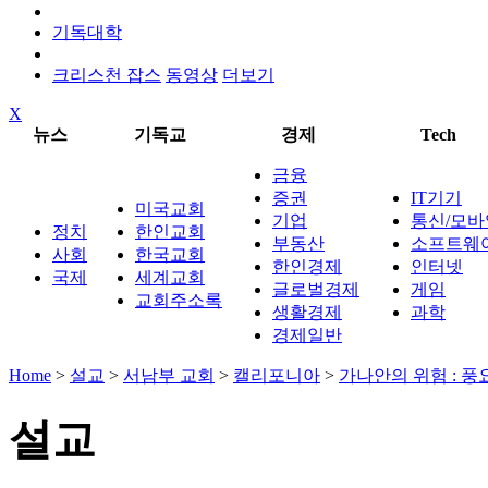
기독대학
크리스천 잡스
동영상
더보기
X
뉴스
기독교
경제
Tech
금융
증권
IT기기
미국교회
기업
통신/모바
정치
한인교회
부동산
소프트웨
사회
한국교회
한인경제
인터넷
국제
세계교회
글로벌경제
게임
교회주소록
생활경제
과학
경제일반
Home
>
설교
>
서남부 교회
>
캘리포니아
>
가나안의 위험 : 
설교