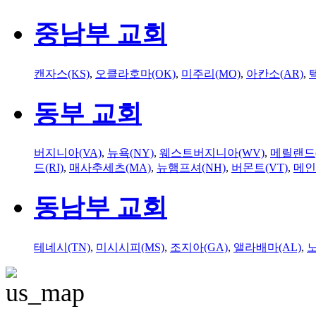
중남부 교회
캔자스(KS)
,
오클라호마(OK)
,
미주리(MO)
,
아칸소(AR)
,
동부 교회
버지니아(VA)
,
뉴욕(NY)
,
웨스트버지니아(WV)
,
메릴랜드(
드(RI)
,
매사추세츠(MA)
,
뉴햄프셔(NH)
,
버몬트(VT)
,
메인
동남부 교회
테네시(TN)
,
미시시피(MS)
,
조지아(GA)
,
앨라배마(AL)
,