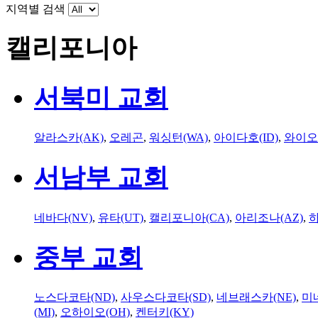
지역별 검색
캘리포니아
서북미 교회
알라스카(AK)
,
오레곤
,
워싱턴(WA)
,
아이다호(ID)
,
와이오
서남부 교회
네바다(NV)
,
유타(UT)
,
캘리포니아(CA)
,
아리조나(AZ)
,
하
중부 교회
노스다코타(ND)
,
사우스다코타(SD)
,
네브래스카(NE)
,
미
(MI)
,
오하이오(OH)
,
켄터키(KY)