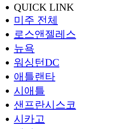
QUICK LINK
미주 전체
로스앤젤레스
뉴욕
워싱턴DC
애틀랜타
시애틀
샌프란시스코
시카고