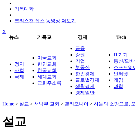
기독대학
크리스천 잡스
동영상
더보기
X
뉴스
기독교
경제
Tech
금융
증권
IT기기
미국교회
기업
통신/모바
정치
한인교회
부동산
소프트웨
사회
한국교회
한인경제
인터넷
국제
세계교회
글로벌경제
게임
교회주소록
생활경제
과학
경제일반
Home
>
설교
>
서남부 교회
>
캘리포니아
>
하늘의 소망으로, 오
설교