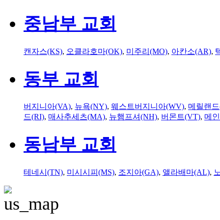
중남부 교회
캔자스(KS)
,
오클라호마(OK)
,
미주리(MO)
,
아칸소(AR)
,
동부 교회
버지니아(VA)
,
뉴욕(NY)
,
웨스트버지니아(WV)
,
메릴랜드(
드(RI)
,
매사추세츠(MA)
,
뉴햄프셔(NH)
,
버몬트(VT)
,
메인
동남부 교회
테네시(TN)
,
미시시피(MS)
,
조지아(GA)
,
앨라배마(AL)
,