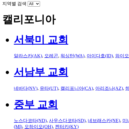
지역별 검색
캘리포니아
서북미 교회
알라스카(AK)
,
오레곤
,
워싱턴(WA)
,
아이다호(ID)
,
와이오
서남부 교회
네바다(NV)
,
유타(UT)
,
캘리포니아(CA)
,
아리조나(AZ)
,
하
중부 교회
노스다코타(ND)
,
사우스다코타(SD)
,
네브래스카(NE)
,
미
(MI)
,
오하이오(OH)
,
켄터키(KY)