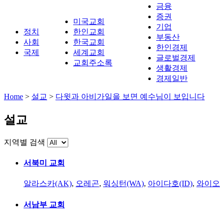
금융
증권
미국교회
기업
정치
한인교회
부동산
사회
한국교회
한인경제
국제
세계교회
글로벌경제
교회주소록
생활경제
경제일반
Home
>
설교
>
다윗과 아비가일을 보면 예수님이 보입니다
설교
지역별 검색
서북미 교회
알라스카(AK)
,
오레곤
,
워싱턴(WA)
,
아이다호(ID)
,
와이오
서남부 교회