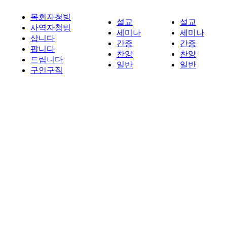
목회자청빙
설교
설교
사역자청빙
세미나
세미나
삽니다
간증
간증
팝니다
찬양
찬양
드립니다
일반
일반
구인구직