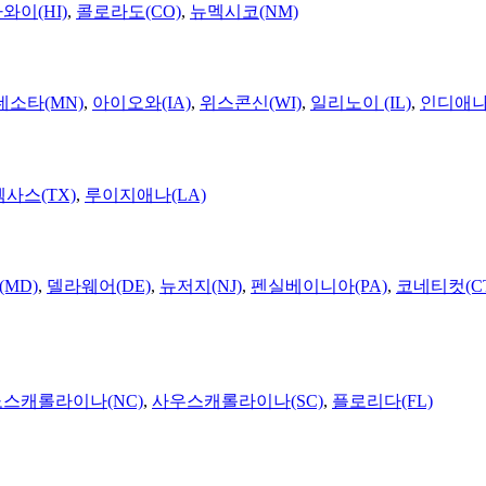
와이(HI)
,
콜로라도(CO)
,
뉴멕시코(NM)
네소타(MN)
,
아이오와(IA)
,
위스콘신(WI)
,
일리노이 (IL)
,
인디애나(
텍사스(TX)
,
루이지애나(LA)
MD)
,
델라웨어(DE)
,
뉴저지(NJ)
,
펜실베이니아(PA)
,
코네티컷(C
노스캐롤라이나(NC)
,
사우스캐롤라이나(SC)
,
플로리다(FL)