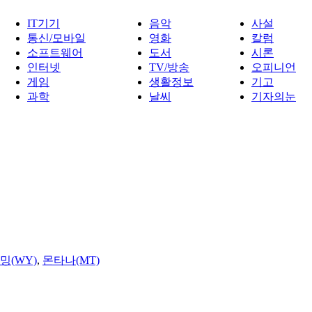
IT기기
음악
사설
통신/모바일
영화
칼럼
소프트웨어
도서
시론
인터넷
TV/방송
오피니언
게임
생활정보
기고
과학
날씨
기자의눈
밍(WY)
,
몬타나(MT)