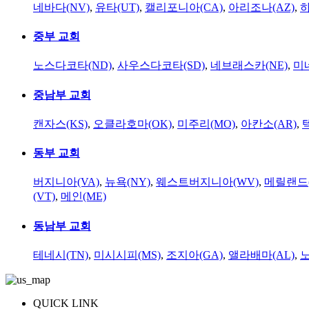
네바다(NV)
,
유타(UT)
,
캘리포니아(CA)
,
아리조나(AZ)
,
하
중부 교회
노스다코타(ND)
,
사우스다코타(SD)
,
네브래스카(NE)
,
미
중남부 교회
캔자스(KS)
,
오클라호마(OK)
,
미주리(MO)
,
아칸소(AR)
,
동부 교회
버지니아(VA)
,
뉴욕(NY)
,
웨스트버지니아(WV)
,
메릴랜드(
(VT)
,
메인(ME)
동남부 교회
테네시(TN)
,
미시시피(MS)
,
조지아(GA)
,
앨라배마(AL)
,
QUICK LINK