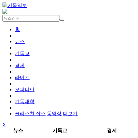
홈
뉴스
기독교
경제
라이프
오피니언
기독대학
크리스천 잡스
동영상
더보기
X
뉴스
기독교
경제