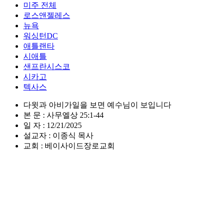
미주 전체
로스앤젤레스
뉴욕
워싱턴DC
애틀랜타
시애틀
샌프란시스코
시카고
텍사스
다윗과 아비가일을 보면 예수님이 보입니다
본 문 : 사무엘상 25:1-44
일 자 : 12/21/2025
설교자 : 이종식 목사
교회 : 베이사이드장로교회