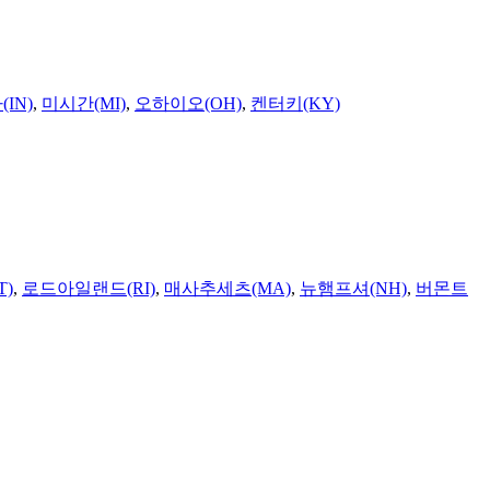
IN)
,
미시간(MI)
,
오하이오(OH)
,
켄터키(KY)
T)
,
로드아일랜드(RI)
,
매사추세츠(MA)
,
뉴햄프셔(NH)
,
버몬트