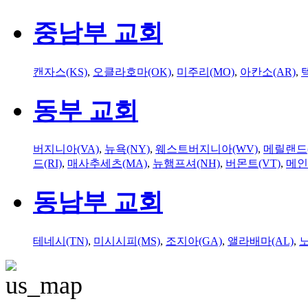
중남부 교회
캔자스(KS)
,
오클라호마(OK)
,
미주리(MO)
,
아칸소(AR)
,
동부 교회
버지니아(VA)
,
뉴욕(NY)
,
웨스트버지니아(WV)
,
메릴랜드(
드(RI)
,
매사추세츠(MA)
,
뉴햄프셔(NH)
,
버몬트(VT)
,
메인
동남부 교회
테네시(TN)
,
미시시피(MS)
,
조지아(GA)
,
앨라배마(AL)
,