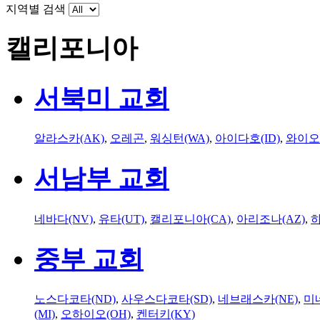
지역별 검색
캘리포니아
서북미 교회
알라스카(AK)
,
오레곤
,
워싱턴(WA)
,
아이다호(ID)
,
와이오
서남부 교회
네바다(NV)
,
유타(UT)
,
캘리포니아(CA)
,
아리조나(AZ)
,
하
중부 교회
노스다코타(ND)
,
사우스다코타(SD)
,
네브래스카(NE)
,
미
(MI)
,
오하이오(OH)
,
켄터키(KY)