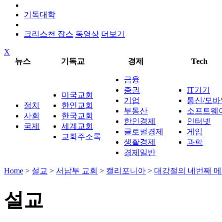
기독대학
크리스천 잡스
동영상
더보기
X
뉴스
기독교
경제
Tech
금융
증권
IT기기
미국교회
기업
통신/모바
정치
한인교회
부동산
소프트웨
사회
한국교회
한인경제
인터넷
국제
세계교회
글로벌경제
게임
교회주소록
생활경제
과학
경제일반
Home
>
설교
>
서남부 교회
>
캘리포니아
>
대강절의 네번째 메
설교