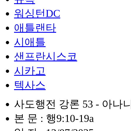
워싱턴DC
애틀랜타
시애틀
샌프란시스코
시카고
텍사스
사도행전 강론 53 - 아
본 문 : 행9:10-19a