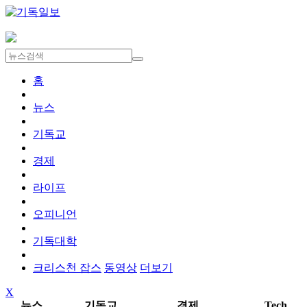
홈
뉴스
기독교
경제
라이프
오피니언
기독대학
크리스천 잡스
동영상
더보기
X
뉴스
기독교
경제
Tech