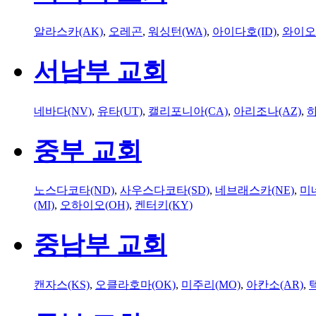
알라스카(AK)
,
오레곤
,
워싱턴(WA)
,
아이다호(ID)
,
와이오
서남부 교회
네바다(NV)
,
유타(UT)
,
캘리포니아(CA)
,
아리조나(AZ)
,
하
중부 교회
노스다코타(ND)
,
사우스다코타(SD)
,
네브래스카(NE)
,
미
(MI)
,
오하이오(OH)
,
켄터키(KY)
중남부 교회
캔자스(KS)
,
오클라호마(OK)
,
미주리(MO)
,
아칸소(AR)
,