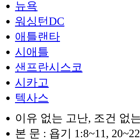
뉴욕
워싱턴DC
애틀랜타
시애틀
샌프란시스코
시카고
텍사스
이유 없는 고난, 조건 없
본 문 : 욥기 1:8~11, 20~22