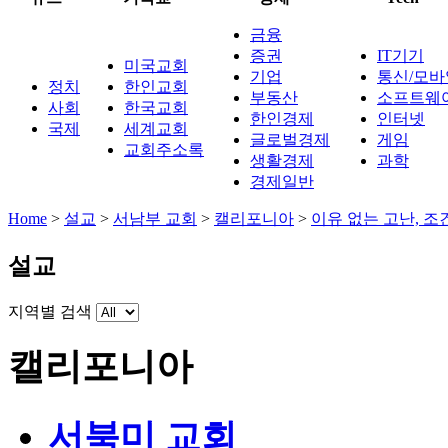
금융
증권
IT기기
미국교회
기업
통신/모바
정치
한인교회
부동산
소프트웨
사회
한국교회
한인경제
인터넷
국제
세계교회
글로벌경제
게임
교회주소록
생활경제
과학
경제일반
Home
>
설교
>
서남부 교회
>
캘리포니아
>
이유 없는 고난, 조
설교
지역별 검색
캘리포니아
서북미 교회