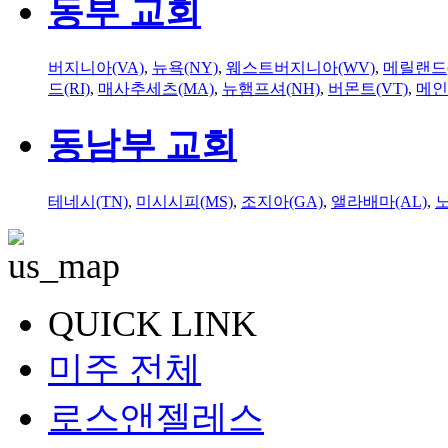
동부 교회
버지니아(VA)
,
뉴욕(NY)
,
웨스트버지니아(WV)
,
메릴랜드(
드(RI)
,
매사추세츠(MA)
,
뉴햄프셔(NH)
,
버몬트(VT)
,
메인
동남부 교회
테네시(TN)
,
미시시피(MS)
,
조지아(GA)
,
앨라배마(AL)
,
QUICK LINK
미주 전체
로스앤젤레스