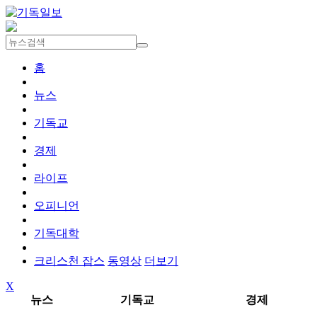
홈
뉴스
기독교
경제
라이프
오피니언
기독대학
크리스천 잡스
동영상
더보기
X
뉴스
기독교
경제