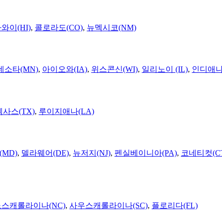
와이(HI)
,
콜로라도(CO)
,
뉴멕시코(NM)
네소타(MN)
,
아이오와(IA)
,
위스콘신(WI)
,
일리노이 (IL)
,
인디애나(
텍사스(TX)
,
루이지애나(LA)
MD)
,
델라웨어(DE)
,
뉴저지(NJ)
,
펜실베이니아(PA)
,
코네티컷(C
노스캐롤라이나(NC)
,
사우스캐롤라이나(SC)
,
플로리다(FL)