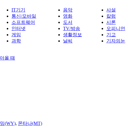
IT기기
음악
사설
통신/모바일
영화
칼럼
소프트웨어
도서
시론
인터넷
TV/방송
오피니언
게임
생활정보
기고
과학
날씨
기자의눈
아올 때
밍(WY)
,
몬타나(MT)