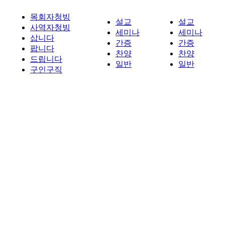
목회자청빙
설교
설교
사역자청빙
세미나
세미나
삽니다
간증
간증
팝니다
찬양
찬양
드립니다
일반
일반
구인구직