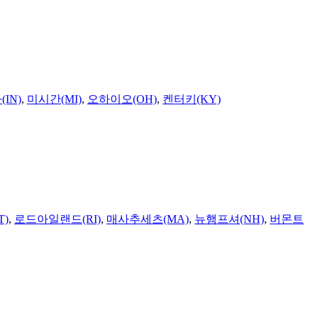
IN)
,
미시간(MI)
,
오하이오(OH)
,
켄터키(KY)
T)
,
로드아일랜드(RI)
,
매사추세츠(MA)
,
뉴햄프셔(NH)
,
버몬트