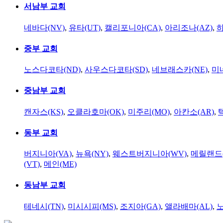
서남부 교회
네바다(NV)
,
유타(UT)
,
캘리포니아(CA)
,
아리조나(AZ)
,
하
중부 교회
노스다코타(ND)
,
사우스다코타(SD)
,
네브래스카(NE)
,
미
중남부 교회
캔자스(KS)
,
오클라호마(OK)
,
미주리(MO)
,
아칸소(AR)
,
동부 교회
버지니아(VA)
,
뉴욕(NY)
,
웨스트버지니아(WV)
,
메릴랜드(
(VT)
,
메인(ME)
동남부 교회
테네시(TN)
,
미시시피(MS)
,
조지아(GA)
,
앨라배마(AL)
,