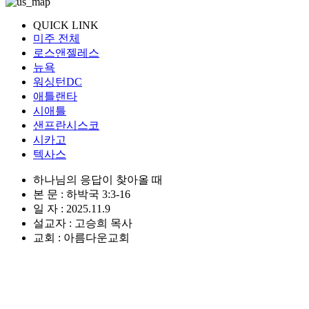
QUICK LINK
미주 전체
로스앤젤레스
뉴욕
워싱턴DC
애틀랜타
시애틀
샌프란시스코
시카고
텍사스
하나님의 응답이 찾아올 때
본 문 : 하박국 3:3-16
일 자 : 2025.11.9
설교자 : 고승희 목사
교회 : 아름다운교회