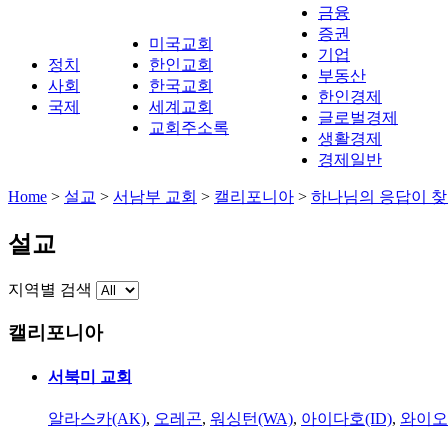
금융
증권
미국교회
기업
정치
한인교회
부동산
사회
한국교회
한인경제
국제
세계교회
글로벌경제
교회주소록
생활경제
경제일반
Home
>
설교
>
서남부 교회
>
캘리포니아
>
하나님의 응답이 찾
설교
지역별 검색
캘리포니아
서북미 교회
알라스카(AK)
,
오레곤
,
워싱턴(WA)
,
아이다호(ID)
,
와이오