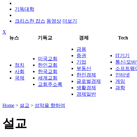
기독대학
크리스천 잡스
동영상
더보기
X
뉴스
기독교
경제
Tech
금융
증권
IT기기
미국교회
기업
통신/모바
정치
한인교회
부동산
소프트웨
사회
한국교회
한인경제
인터넷
국제
세계교회
글로벌경제
게임
교회주소록
생활경제
과학
경제일반
Home
>
설교
>
성막을 향하여
설교