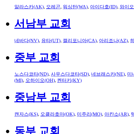
알라스카(AK)
,
오레곤
,
워싱턴(WA)
,
아이다호(ID)
,
와이오
서남부 교회
네바다(NV)
,
유타(UT)
,
캘리포니아(CA)
,
아리조나(AZ)
,
하
중부 교회
노스다코타(ND)
,
사우스다코타(SD)
,
네브래스카(NE)
,
미
(MI)
,
오하이오(OH)
,
켄터키(KY)
중남부 교회
캔자스(KS)
,
오클라호마(OK)
,
미주리(MO)
,
아칸소(AR)
,
동부 교회