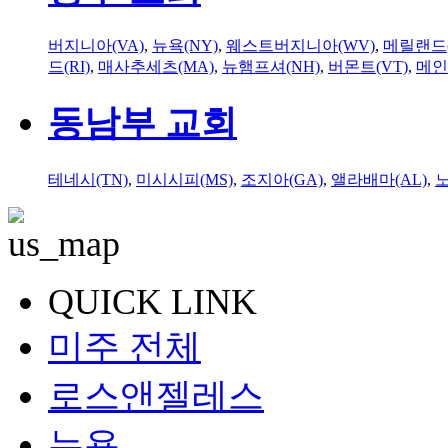
버지니아(VA)
,
뉴욕(NY)
,
웨스트버지니아(WV)
,
메릴랜드(
드(RI)
,
매사추세츠(MA)
,
뉴햄프셔(NH)
,
버몬트(VT)
,
메인
동남부 교회
테네시(TN)
,
미시시피(MS)
,
조지아(GA)
,
앨라배마(AL)
,
QUICK LINK
미주 전체
로스앤젤레스
뉴욕