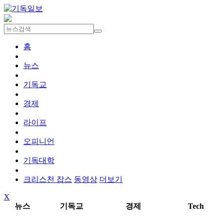
홈
뉴스
기독교
경제
라이프
오피니언
기독대학
크리스천 잡스
동영상
더보기
X
뉴스
기독교
경제
Tech