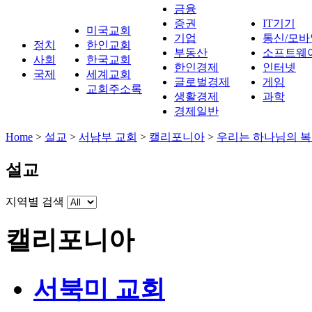
금융
증권
IT기기
미국교회
기업
통신/모바
정치
한인교회
부동산
소프트웨
사회
한국교회
한인경제
인터넷
국제
세계교회
글로벌경제
게임
교회주소록
생활경제
과학
경제일반
Home
>
설교
>
서남부 교회
>
캘리포니아
>
우리는 하나님의 복
설교
지역별 검색
캘리포니아
서북미 교회