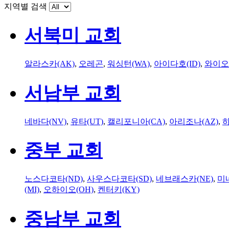
지역별 검색
서북미 교회
알라스카(AK)
,
오레곤
,
워싱턴(WA)
,
아이다호(ID)
,
와이오
서남부 교회
네바다(NV)
,
유타(UT)
,
캘리포니아(CA)
,
아리조나(AZ)
,
하
중부 교회
노스다코타(ND)
,
사우스다코타(SD)
,
네브래스카(NE)
,
미
(MI)
,
오하이오(OH)
,
켄터키(KY)
중남부 교회