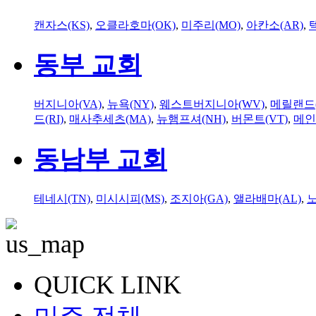
캔자스(KS)
,
오클라호마(OK)
,
미주리(MO)
,
아칸소(AR)
,
동부 교회
버지니아(VA)
,
뉴욕(NY)
,
웨스트버지니아(WV)
,
메릴랜드(
드(RI)
,
매사추세츠(MA)
,
뉴햄프셔(NH)
,
버몬트(VT)
,
메인
동남부 교회
테네시(TN)
,
미시시피(MS)
,
조지아(GA)
,
앨라배마(AL)
,
QUICK LINK