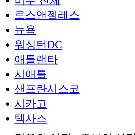
미주 전체
로스앤젤레스
뉴욕
워싱턴DC
애틀랜타
시애틀
샌프란시스코
시카고
텍사스