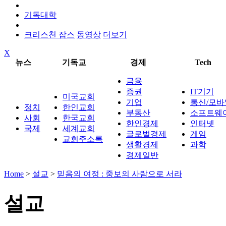
기독대학
크리스천 잡스
동영상
더보기
X
뉴스
기독교
경제
Tech
금융
증권
IT기기
미국교회
기업
통신/모바
정치
한인교회
부동산
소프트웨
사회
한국교회
한인경제
인터넷
국제
세계교회
글로벌경제
게임
교회주소록
생활경제
과학
경제일반
Home
>
설교
>
믿음의 여정 : 중보의 사람으로 서라
설교