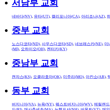
서남부 교회
네바다(NV)
,
유타(UT)
,
캘리포니아(CA)
,
아리조나(AZ)
,
하
중부 교회
노스다코타(ND)
,
사우스다코타(SD)
,
네브래스카(NE)
,
미
(MI)
,
오하이오(OH)
,
켄터키(KY)
중남부 교회
캔자스(KS)
,
오클라호마(OK)
,
미주리(MO)
,
아칸소(AR)
,
동부 교회
버지니아(VA)
,
뉴욕(NY)
,
웨스트버지니아(WV)
,
메릴랜드(
드(RI)
,
매사추세츠(MA)
,
뉴햄프셔(NH)
,
버몬트(VT)
,
메인