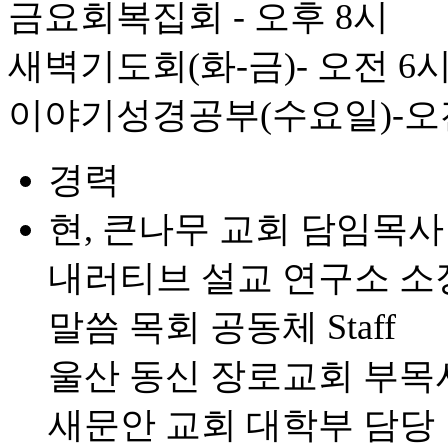
금요회복집회 - 오후 8시
새벽기도회(화-금)- 오전 6
이야기성경공부(수요일)-오전
경력
현, 큰나무 교회 담임목사
내러티브 설교 연구소 소
말씀 목회 공동체 Staff
울산 동신 장로교회 부목
새문안 교회 대학부 담당