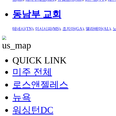
동남부 교회
테네시(TN)
,
미시시피(MS)
,
조지아(GA)
,
앨라배마(AL)
,
QUICK LINK
미주 전체
로스앤젤레스
뉴욕
워싱턴DC