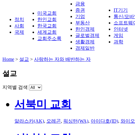
금융
증권
IT기기
미국교회
기업
통신/모바
정치
한인교회
부동산
소프트웨
사회
한국교회
한인경제
인터넷
국제
세계교회
글로벌경제
게임
교회주소록
생활경제
과학
경제일반
Home
>
설교
>
사랑하는 자와 배반하는 자
설교
지역별 검색
서북미 교회
알라스카(AK)
,
오레곤
,
워싱턴(WA)
,
아이다호(ID)
,
와이오