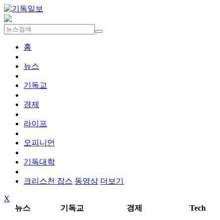
홈
뉴스
기독교
경제
라이프
오피니언
기독대학
크리스천 잡스
동영상
더보기
X
뉴스
기독교
경제
Tech