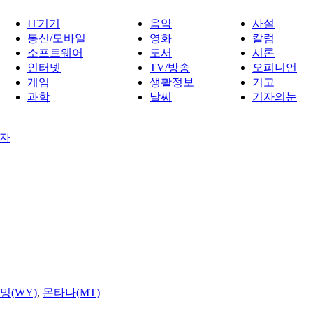
IT기기
음악
사설
통신/모바일
영화
칼럼
소프트웨어
도서
시론
인터넷
TV/방송
오피니언
게임
생활정보
기고
과학
날씨
기자의눈
지자
밍(WY)
,
몬타나(MT)