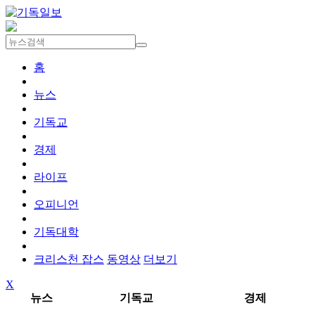
홈
뉴스
기독교
경제
라이프
오피니언
기독대학
크리스천 잡스
동영상
더보기
X
뉴스
기독교
경제