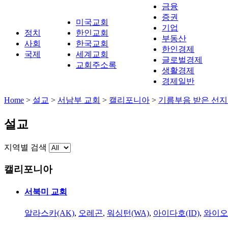
금융
증권
미국교회
기업
정치
한인교회
부동산
사회
한국교회
한인경제
국제
세계교회
글로벌경제
교회주소록
생활경제
경제일반
Home
>
설교
>
서남부 교회
>
캘리포니아
>
기름부음 받은 선
설교
지역별 검색
캘리포니아
서북미 교회
알라스카(AK)
,
오레곤
,
워싱턴(WA)
,
아이다호(ID)
,
와이오