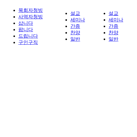
목회자청빙
설교
설교
사역자청빙
세미나
세미나
삽니다
간증
간증
팝니다
찬양
찬양
드립니다
일반
일반
구인구직