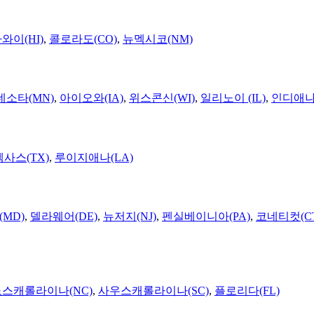
와이(HI)
,
콜로라도(CO)
,
뉴멕시코(NM)
네소타(MN)
,
아이오와(IA)
,
위스콘신(WI)
,
일리노이 (IL)
,
인디애나(
텍사스(TX)
,
루이지애나(LA)
MD)
,
델라웨어(DE)
,
뉴저지(NJ)
,
펜실베이니아(PA)
,
코네티컷(C
노스캐롤라이나(NC)
,
사우스캐롤라이나(SC)
,
플로리다(FL)