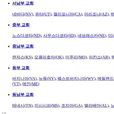
서남부 교회
네바다(NV)
,
유타(UT)
,
캘리포니아(CA)
,
아리조나(AZ)
,
하
중부 교회
노스다코타(ND)
,
사우스다코타(SD)
,
네브래스카(NE)
,
미
중남부 교회
캔자스(KS)
,
오클라호마(OK)
,
미주리(MO)
,
아칸소(AR)
,
동부 교회
버지니아(VA)
,
뉴욕(NY)
,
웨스트버지니아(WV)
,
메릴랜드(
(VT)
,
메인(ME)
동남부 교회
테네시(TN)
,
미시시피(MS)
,
조지아(GA)
,
앨라배마(AL)
,