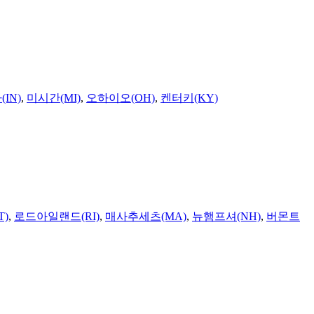
IN)
,
미시간(MI)
,
오하이오(OH)
,
켄터키(KY)
T)
,
로드아일랜드(RI)
,
매사추세츠(MA)
,
뉴햄프셔(NH)
,
버몬트