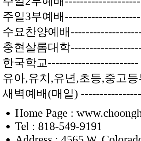
주일2부예배------------------
주일3부예배-----------------
수요찬양예배----------------
충현살롬대학----------------
한국학교--------------------
유아,유치,유년,초등,중고등부-
새벽예배(매일) -------------
Home Page : www.choongh
Tel : 818-549-9191
Address : 4565 W. Colorad