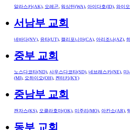
알라스카(AK)
,
오레곤
,
워싱턴(WA)
,
아이다호(ID)
,
와이오
서남부 교회
네바다(NV)
,
유타(UT)
,
캘리포니아(CA)
,
아리조나(AZ)
,
하
중부 교회
노스다코타(ND)
,
사우스다코타(SD)
,
네브래스카(NE)
,
미
(MI)
,
오하이오(OH)
,
켄터키(KY)
중남부 교회
캔자스(KS)
,
오클라호마(OK)
,
미주리(MO)
,
아칸소(AR)
,
동부 교회