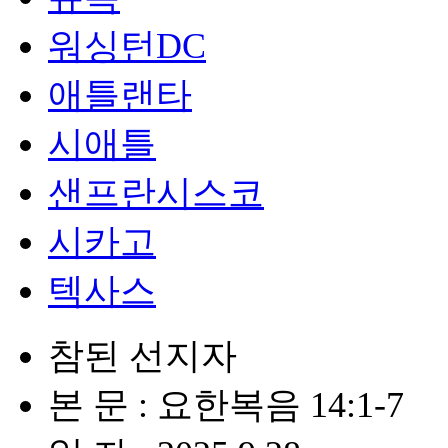
워싱턴DC
애틀랜타
시애틀
샌프란시스코
시카고
텍사스
참된 선지자
본 문 : 요한복음 14:1-7