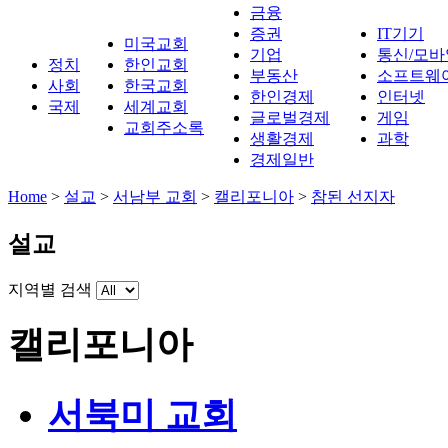
금융
증권
IT기기
미국교회
기업
통신/모바
정치
한인교회
부동산
소프트웨
사회
한국교회
한인경제
인터넷
국제
세계교회
글로벌경제
게임
교회주소록
생활경제
과학
경제일반
Home
>
설교
>
서남부 교회
>
캘리포니아
>
참된 선지자
설교
지역별 검색
캘리포니아
서북미 교회