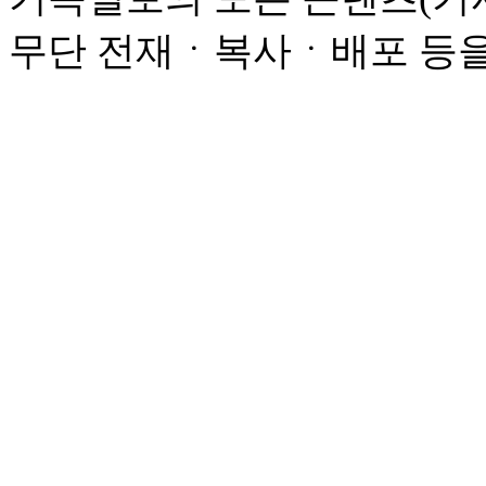
무단 전재ㆍ복사ㆍ배포 등을