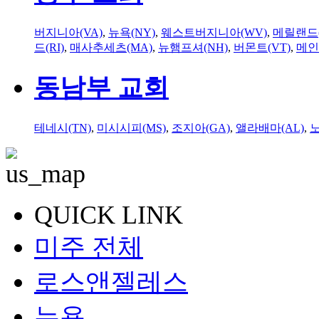
버지니아(VA)
,
뉴욕(NY)
,
웨스트버지니아(WV)
,
메릴랜드(
드(RI)
,
매사추세츠(MA)
,
뉴햄프셔(NH)
,
버몬트(VT)
,
메인
동남부 교회
테네시(TN)
,
미시시피(MS)
,
조지아(GA)
,
앨라배마(AL)
,
QUICK LINK
미주 전체
로스앤젤레스
뉴욕