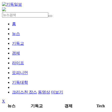
홈
뉴스
기독교
경제
라이프
오피니언
기독대학
크리스천 잡스
동영상
더보기
X
뉴스
기독교
경제
Tech