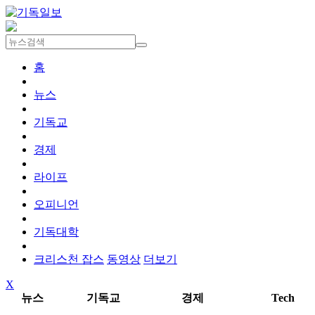
홈
뉴스
기독교
경제
라이프
오피니언
기독대학
크리스천 잡스
동영상
더보기
X
뉴스
기독교
경제
Tech