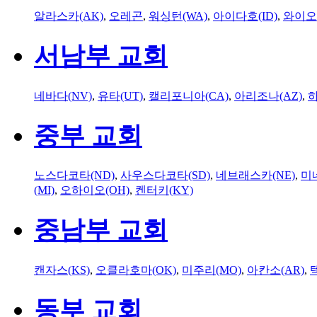
알라스카(AK)
,
오레곤
,
워싱턴(WA)
,
아이다호(ID)
,
와이오
서남부 교회
네바다(NV)
,
유타(UT)
,
캘리포니아(CA)
,
아리조나(AZ)
,
하
중부 교회
노스다코타(ND)
,
사우스다코타(SD)
,
네브래스카(NE)
,
미
(MI)
,
오하이오(OH)
,
켄터키(KY)
중남부 교회
캔자스(KS)
,
오클라호마(OK)
,
미주리(MO)
,
아칸소(AR)
,
동부 교회