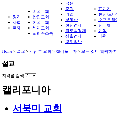
금융
증권
IT기기
미국교회
기업
통신/모바
정치
한인교회
부동산
소프트웨
사회
한국교회
한인경제
인터넷
국제
세계교회
글로벌경제
게임
교회주소록
생활경제
과학
경제일반
Home
>
설교
>
서남부 교회
>
캘리포니아
>
모든 것이 합력하ᄋ
설교
지역별 검색
캘리포니아
서북미 교회