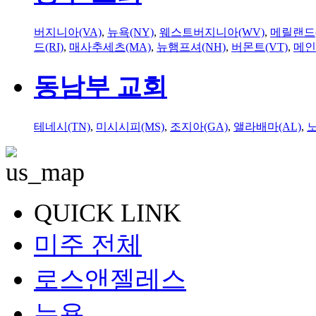
버지니아(VA)
,
뉴욕(NY)
,
웨스트버지니아(WV)
,
메릴랜드(
드(RI)
,
매사추세츠(MA)
,
뉴햄프셔(NH)
,
버몬트(VT)
,
메인
동남부 교회
테네시(TN)
,
미시시피(MS)
,
조지아(GA)
,
앨라배마(AL)
,
QUICK LINK
미주 전체
로스앤젤레스
뉴욕