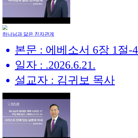
하나님과 닮은 친자관계
본문 : 에베소서 6장 1절-
일자 : .2026.6.21.
설교자 : 김귀보 목사