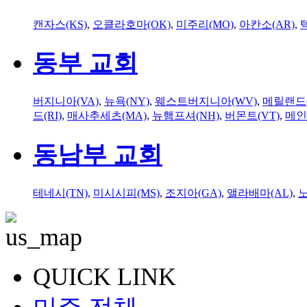
캔자스(KS)
,
오클라호마(OK)
,
미주리(MO)
,
아칸소(AR)
,
동부 교회
버지니아(VA)
,
뉴욕(NY)
,
웨스트버지니아(WV)
,
메릴랜드(
드(RI)
,
매사추세츠(MA)
,
뉴햄프셔(NH)
,
버몬트(VT)
,
메인
동남부 교회
테네시(TN)
,
미시시피(MS)
,
조지아(GA)
,
앨라배마(AL)
,
QUICK LINK