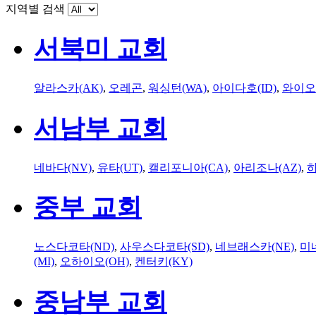
지역별 검색
서북미 교회
알라스카(AK)
,
오레곤
,
워싱턴(WA)
,
아이다호(ID)
,
와이오
서남부 교회
네바다(NV)
,
유타(UT)
,
캘리포니아(CA)
,
아리조나(AZ)
,
하
중부 교회
노스다코타(ND)
,
사우스다코타(SD)
,
네브래스카(NE)
,
미
(MI)
,
오하이오(OH)
,
켄터키(KY)
중남부 교회