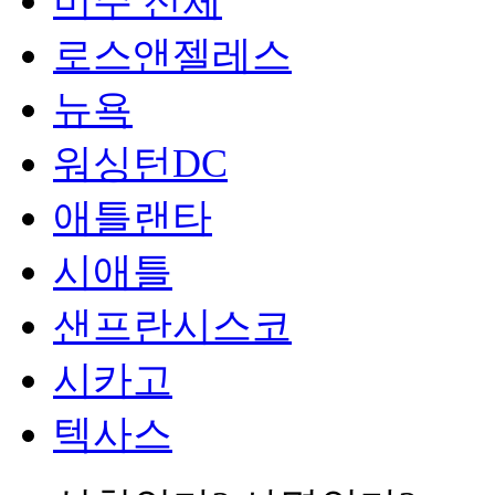
미주 전체
로스앤젤레스
뉴욕
워싱턴DC
애틀랜타
시애틀
샌프란시스코
시카고
텍사스