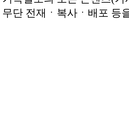
무단 전재ㆍ복사ㆍ배포 등을