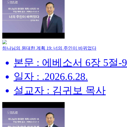
하나님의 원대한 계획 19: 너의 주인이 바뀌었다
본문 : 에베소서 6장 5절-
일자 : .2026.6.28.
설교자 : 김귀보 목사