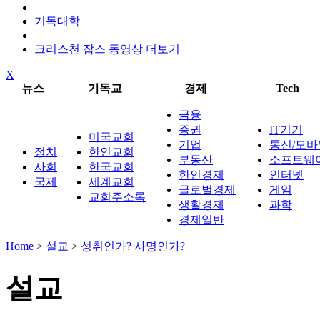
기독대학
크리스천 잡스
동영상
더보기
X
뉴스
기독교
경제
Tech
금융
증권
IT기기
미국교회
기업
통신/모바
정치
한인교회
부동산
소프트웨
사회
한국교회
한인경제
인터넷
국제
세계교회
글로벌경제
게임
교회주소록
생활경제
과학
경제일반
Home
>
설교
>
성취인가? 사명인가?
설교