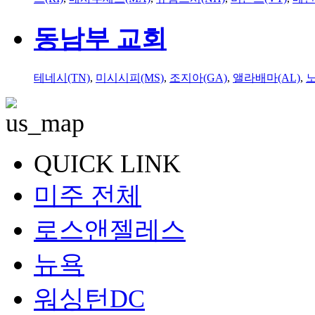
동남부 교회
테네시(TN)
,
미시시피(MS)
,
조지아(GA)
,
앨라배마(AL)
,
QUICK LINK
미주 전체
로스앤젤레스
뉴욕
워싱턴DC