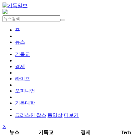
홈
뉴스
기독교
경제
라이프
오피니언
기독대학
크리스천 잡스
동영상
더보기
X
뉴스
기독교
경제
Tech