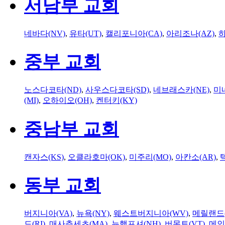
서남부 교회
네바다(NV)
,
유타(UT)
,
캘리포니아(CA)
,
아리조나(AZ)
,
하
중부 교회
노스다코타(ND)
,
사우스다코타(SD)
,
네브래스카(NE)
,
미
(MI)
,
오하이오(OH)
,
켄터키(KY)
중남부 교회
캔자스(KS)
,
오클라호마(OK)
,
미주리(MO)
,
아칸소(AR)
,
동부 교회
버지니아(VA)
,
뉴욕(NY)
,
웨스트버지니아(WV)
,
메릴랜드(
드(RI)
,
매사추세츠(MA)
,
뉴햄프셔(NH)
,
버몬트(VT)
,
메인