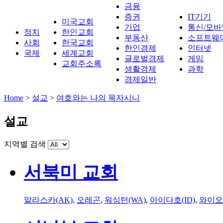
금융
증권
IT기기
미국교회
기업
통신/모바
정치
한인교회
부동산
소프트웨
사회
한국교회
한인경제
인터넷
국제
세계교회
글로벌경제
게임
교회주소록
생활경제
과학
경제일반
Home
>
설교
>
여호와는 나의 목자시니
설교
지역별 검색
서북미 교회
알라스카(AK)
,
오레곤
,
워싱턴(WA)
,
아이다호(ID)
,
와이오