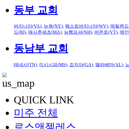
동부 교회
버지니아(VA)
,
뉴욕(NY)
,
웨스트버지니아(WV)
,
메릴랜드(
드(RI)
,
매사추세츠(MA)
,
뉴햄프셔(NH)
,
버몬트(VT)
,
메인
동남부 교회
테네시(TN)
,
미시시피(MS)
,
조지아(GA)
,
앨라배마(AL)
,
QUICK LINK
미주 전체
로스앤젤레스