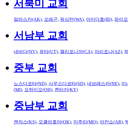
서북미 교회
알라스카(AK)
,
오레곤
,
워싱턴(WA)
,
아이다호(ID)
,
와이오
서남부 교회
네바다(NV)
,
유타(UT)
,
캘리포니아(CA)
,
아리조나(AZ)
,
하
중부 교회
노스다코타(ND)
,
사우스다코타(SD)
,
네브래스카(NE)
,
미
(MI)
,
오하이오(OH)
,
켄터키(KY)
중남부 교회
캔자스(KS)
,
오클라호마(OK)
,
미주리(MO)
,
아칸소(AR)
,