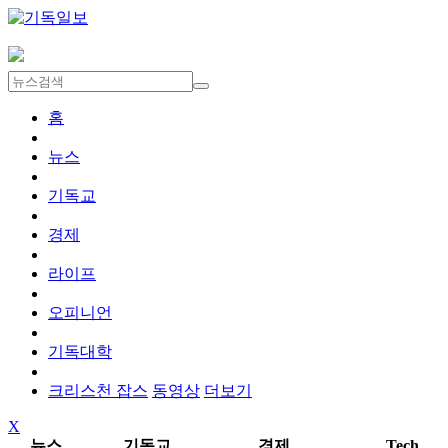
홈
뉴스
기독교
경제
라이프
오피니언
기독대학
크리스천 잡스
동영상
더보기
X
뉴스
기독교
경제
Tech