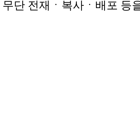
무단 전재ㆍ복사ㆍ배포 등을