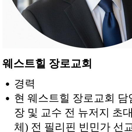
웨스트힐 장로교회
경력
현 웨스트힐 장로교회 담
장 및 교수 전 뉴저지 초
체) 전 필리핀 빈민가 선교사