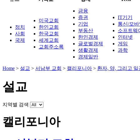
금융
증권
IT기기
미국교회
기업
통신/모바
정치
한인교회
부동산
소프트웨
사회
한국교회
한인경제
인터넷
국제
세계교회
글로벌경제
게임
교회주소록
생활경제
과학
경제일반
Home
>
설교
>
서남부 교회
>
캘리포니아
>
환자, 양, 그리고 일꾼 (Pa
설교
지역별 검색
캘리포니아