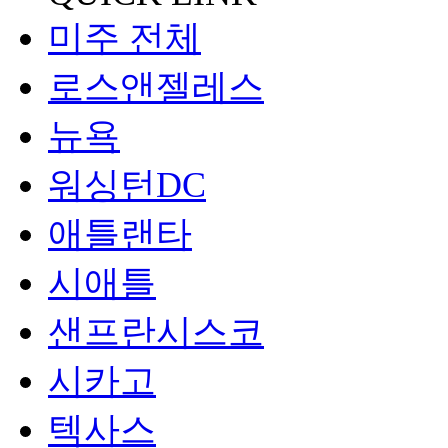
미주 전체
로스앤젤레스
뉴욕
워싱턴DC
애틀랜타
시애틀
샌프란시스코
시카고
텍사스