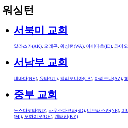
워싱턴
서북미 교회
알라스카(AK)
,
오레곤
,
워싱턴(WA)
,
아이다호(ID)
,
와이오
서남부 교회
네바다(NV)
,
유타(UT)
,
캘리포니아(CA)
,
아리조나(AZ)
,
하
중부 교회
노스다코타(ND)
,
사우스다코타(SD)
,
네브래스카(NE)
,
미
(MI)
,
오하이오(OH)
,
켄터키(KY)