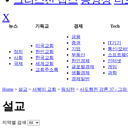
X
뉴스
기독교
경제
Tech
금융
증권
IT기기
미국교회
기업
통신/모바
정치
한인교회
부동산
소프트웨
사회
한국교회
한인경제
인터넷
국제
세계교회
글로벌경제
게임
교회주소록
생활경제
과학
경제일반
Home
>
설교
>
서북미 교회
>
워싱턴
>
사도행전 강론 37 - 그
설교
지역별 검색