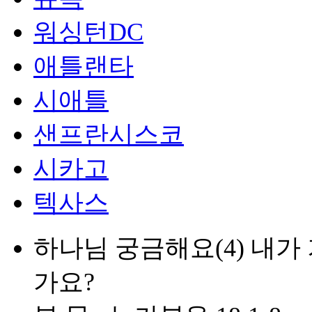
워싱턴DC
애틀랜타
시애틀
샌프란시스코
시카고
텍사스
하나님 궁금해요(4) 내가
가요?