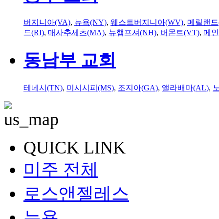
버지니아(VA)
,
뉴욕(NY)
,
웨스트버지니아(WV)
,
메릴랜드(
드(RI)
,
매사추세츠(MA)
,
뉴햄프셔(NH)
,
버몬트(VT)
,
메인
동남부 교회
테네시(TN)
,
미시시피(MS)
,
조지아(GA)
,
앨라배마(AL)
,
QUICK LINK
미주 전체
로스앤젤레스
뉴욕