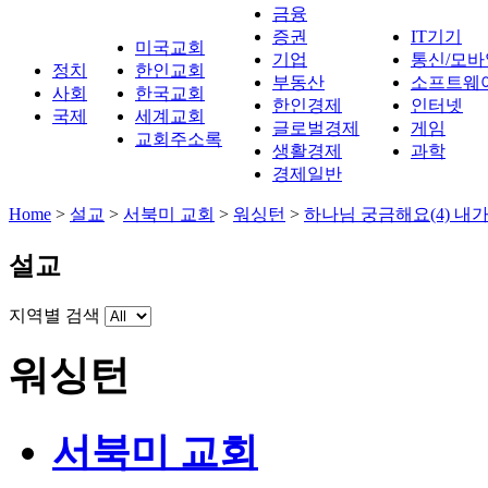
금융
증권
IT기기
미국교회
기업
통신/모바
정치
한인교회
부동산
소프트웨
사회
한국교회
한인경제
인터넷
국제
세계교회
글로벌경제
게임
교회주소록
생활경제
과학
경제일반
Home
>
설교
>
서북미 교회
>
워싱턴
>
하나님 궁금해요(4) 내
설교
지역별 검색
워싱턴
서북미 교회