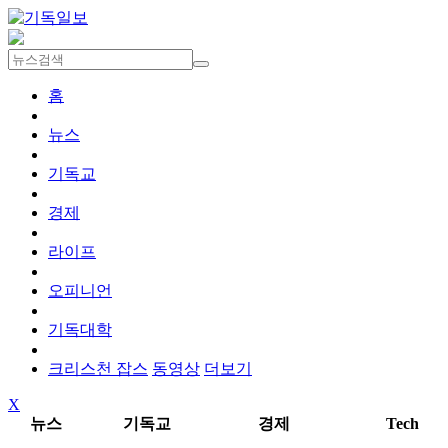
홈
뉴스
기독교
경제
라이프
오피니언
기독대학
크리스천 잡스
동영상
더보기
X
뉴스
기독교
경제
Tech