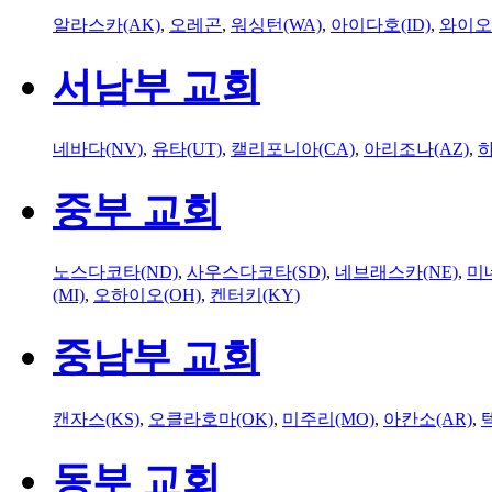
알라스카(AK)
,
오레곤
,
워싱턴(WA)
,
아이다호(ID)
,
와이오
서남부 교회
네바다(NV)
,
유타(UT)
,
캘리포니아(CA)
,
아리조나(AZ)
,
하
중부 교회
노스다코타(ND)
,
사우스다코타(SD)
,
네브래스카(NE)
,
미
(MI)
,
오하이오(OH)
,
켄터키(KY)
중남부 교회
캔자스(KS)
,
오클라호마(OK)
,
미주리(MO)
,
아칸소(AR)
,
동부 교회