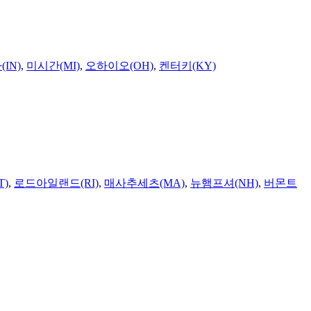
IN)
,
미시간(MI)
,
오하이오(OH)
,
켄터키(KY)
T)
,
로드아일랜드(RI)
,
매사추세츠(MA)
,
뉴햄프셔(NH)
,
버몬트