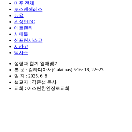
미주 전체
로스앤젤레스
뉴욕
워싱턴DC
애틀랜타
시애틀
샌프란시스코
시카고
텍사스
성령과 함께 열매맺기
본 문 : 갈라디아서(Galatinas) 5:16~18, 22~23
일 자 : 2025. 6. 8
설교자 : 김준섭 목사
교회 : 어스틴한인장로교회