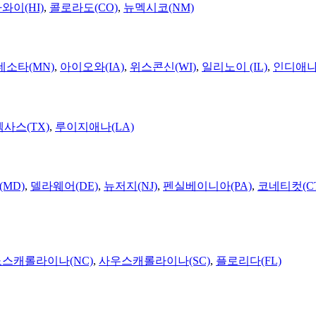
와이(HI)
,
콜로라도(CO)
,
뉴멕시코(NM)
네소타(MN)
,
아이오와(IA)
,
위스콘신(WI)
,
일리노이 (IL)
,
인디애나(
텍사스(TX)
,
루이지애나(LA)
MD)
,
델라웨어(DE)
,
뉴저지(NJ)
,
펜실베이니아(PA)
,
코네티컷(C
노스캐롤라이나(NC)
,
사우스캐롤라이나(SC)
,
플로리다(FL)