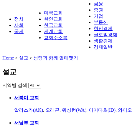
금융
증권
미국교회
기업
정치
한인교회
부동산
사회
한국교회
한인경제
국제
세계교회
글로벌경제
교회주소록
생활경제
경제일반
Home
>
설교
>
성령과 함께 열매맺기
설교
지역별 검색
서북미 교회
알라스카(AK)
,
오레곤
,
워싱턴(WA)
,
아이다호(ID)
,
와이오
서남부 교회