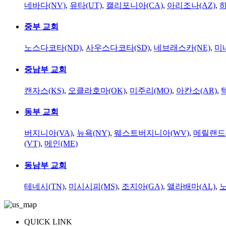
네바다(NV)
,
유타(UT)
,
캘리포니아(CA)
,
아리조나(AZ)
,
하
중부 교회
노스다코타(ND)
,
사우스다코타(SD)
,
네브래스카(NE)
,
미
중남부 교회
캔자스(KS)
,
오클라호마(OK)
,
미주리(MO)
,
아칸소(AR)
,
동부 교회
버지니아(VA)
,
뉴욕(NY)
,
웨스트버지니아(WV)
,
메릴랜드(
(VT)
,
메인(ME)
동남부 교회
테네시(TN)
,
미시시피(MS)
,
조지아(GA)
,
앨라배마(AL)
,
QUICK LINK