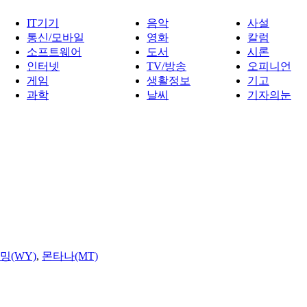
IT기기
음악
사설
통신/모바일
영화
칼럼
소프트웨어
도서
시론
인터넷
TV/방송
오피니언
게임
생활정보
기고
과학
날씨
기자의눈
밍(WY)
,
몬타나(MT)