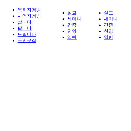
목회자청빙
설교
설교
사역자청빙
세미나
세미나
삽니다
간증
간증
팝니다
찬양
찬양
드립니다
일반
일반
구인구직