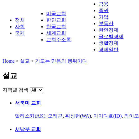
금융
증권
미국교회
기업
정치
한인교회
부동산
사회
한국교회
한인경제
국제
세계교회
글로벌경제
교회주소록
생활경제
경제일반
Home
>
설교
>
기도는 믿음의 행위이다
설교
지역별 검색
서북미 교회
알라스카(AK)
,
오레곤
,
워싱턴(WA)
,
아이다호(ID)
,
와이오
서남부 교회