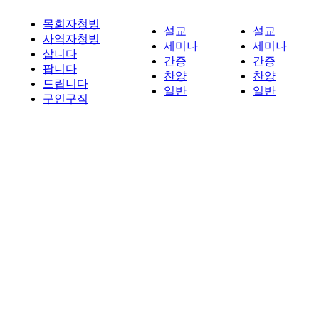
목회자청빙
설교
설교
사역자청빙
세미나
세미나
삽니다
간증
간증
팝니다
찬양
찬양
드립니다
일반
일반
구인구직