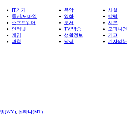
IT기기
음악
사설
통신/모바일
영화
칼럼
소프트웨어
도서
시론
인터넷
TV/방송
오피니언
게임
생활정보
기고
과학
날씨
기자의눈
밍(WY)
,
몬타나(MT)