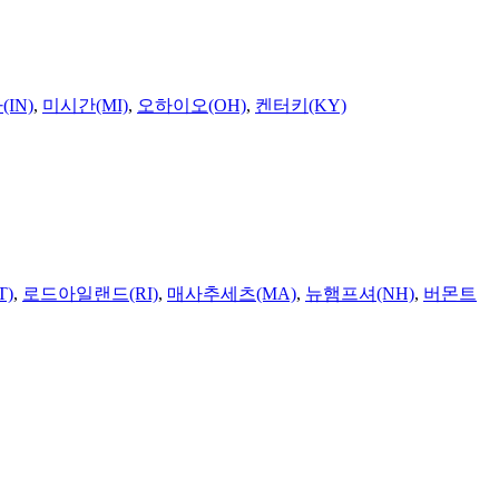
IN)
,
미시간(MI)
,
오하이오(OH)
,
켄터키(KY)
T)
,
로드아일랜드(RI)
,
매사추세츠(MA)
,
뉴햄프셔(NH)
,
버몬트