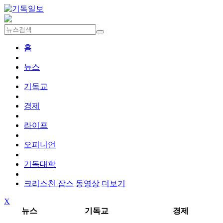
홈
뉴스
기독교
경제
라이프
오피니언
기독대학
크리스천 잡스
동영상
더보기
X
뉴스
기독교
경제