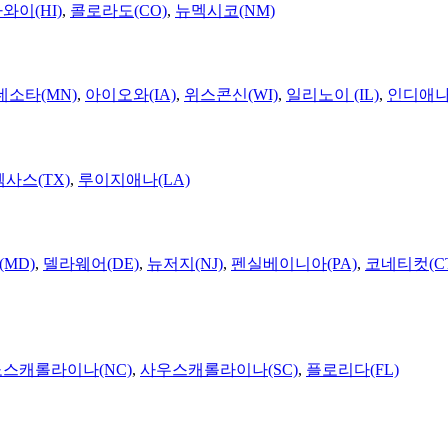
와이(HI)
,
콜로라도(CO)
,
뉴멕시코(NM)
네소타(MN)
,
아이오와(IA)
,
위스콘신(WI)
,
일리노이 (IL)
,
인디애나(
텍사스(TX)
,
루이지애나(LA)
MD)
,
델라웨어(DE)
,
뉴저지(NJ)
,
펜실베이니아(PA)
,
코네티컷(C
노스캐롤라이나(NC)
,
사우스캐롤라이나(SC)
,
플로리다(FL)