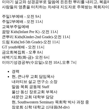
이야기 설교와 성경공부로 말씀에 든든한 뿌리를 내리고, 복음
사람들의 영혼을 터치하는 차세대 지도자로 주목받는 목회자이
주일1부예배 - 오전 9시
주일2부예배 - 오전 11시
교육부주일예배
꿈땅 Kids(Infant Pre K) -오전 11시
큰뿌리 Kids(Kinder-2nd Grade)-오전 11시
드림 Kids(3rd-5th Grade)-오전 11시
GT youth예배 - 오전 11시
금요회복집회 - 오후 8시
새벽기도회(화-금)- 오전 6시
이야기성경공부(수요일)-오전 10시,오후 7시
경력
현, 큰나무 교회 담임목사
내러티브 설교 연구소 소장
말씀 목회 공동체 Staff
울산 동신 장로교회 부목사
새문안 교회 대학부 담당
현, Southwestern Seminary 목회학 박사 과정 중
장로회 신학 대학교 신대원(M-div)