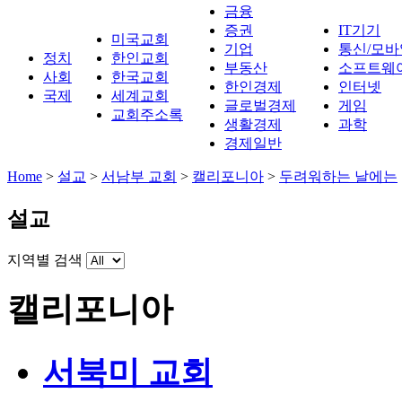
금융
증권
IT기기
미국교회
기업
통신/모바
정치
한인교회
부동산
소프트웨
사회
한국교회
한인경제
인터넷
국제
세계교회
글로벌경제
게임
교회주소록
생활경제
과학
경제일반
Home
>
설교
>
서남부 교회
>
캘리포니아
>
두려워하는 날에는
설교
지역별 검색
캘리포니아
서북미 교회