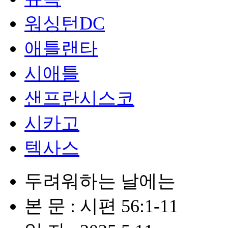
워싱턴DC
애틀랜타
시애틀
샌프란시스코
시카고
텍사스
두려워하는 날에는
본 문 : 시편 56:1-11