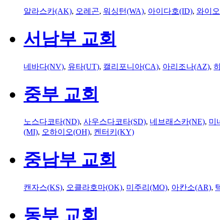
알라스카(AK)
,
오레곤
,
워싱턴(WA)
,
아이다호(ID)
,
와이오
서남부 교회
네바다(NV)
,
유타(UT)
,
캘리포니아(CA)
,
아리조나(AZ)
,
하
중부 교회
노스다코타(ND)
,
사우스다코타(SD)
,
네브래스카(NE)
,
미
(MI)
,
오하이오(OH)
,
켄터키(KY)
중남부 교회
캔자스(KS)
,
오클라호마(OK)
,
미주리(MO)
,
아칸소(AR)
,
동부 교회