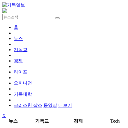
홈
뉴스
기독교
경제
라이프
오피니언
기독대학
크리스천 잡스
동영상
더보기
X
뉴스
기독교
경제
Tech