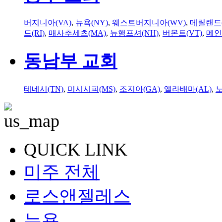
버지니아(VA)
,
뉴욕(NY)
,
웨스트버지니아(WV)
,
메릴랜드(
드(RI)
,
매사추세츠(MA)
,
뉴햄프셔(NH)
,
버몬트(VT)
,
메인
동남부 교회
테네시(TN)
,
미시시피(MS)
,
조지아(GA)
,
앨라배마(AL)
,
QUICK LINK
미주 전체
로스앤젤레스
뉴욕