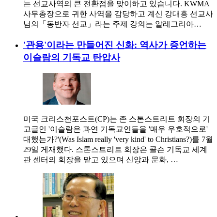
는 선교사역의 큰 전환점을 맞이하고 있습니다. KWMA
사무총장으로 귀한 사역을 감당하고 계신 강대흥 선교사
님의「동반자 선교」라는 주제 강의는 알레그리아…
'관용'이라는 만들어진 신화: 역사가 증언하는
이슬람의 기독교 탄압사
미국 크리스천포스트(CP)는 존 스톤스트리트 회장의 기
고글인 '이슬람은 과연 기독교인들을 '매우 우호적으로'
대했는가?'(Was Islam really 'very kind' to Christians?)를 7월
29일 게재했다. 스톤스트리트 회장은 콜슨 기독교 세계
관 센터의 회장을 맡고 있으며 신앙과 문화, …