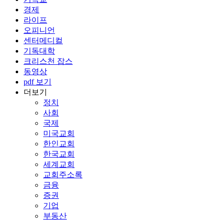
경제
라이프
오피니언
센터메디컬
기독대학
크리스천 잡스
동영상
pdf 보기
더보기
정치
사회
국제
미국교회
한인교회
한국교회
세계교회
교회주소록
금융
증권
기업
부동산