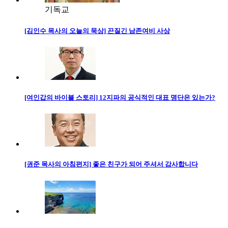
기독교
[김인수 목사의 오늘의 묵상] 끈질긴 남존여비 사상
[여인갑의 바이블 스토리] 12지파의 공식적인 대표 명단은 있는가?
[권준 목사의 아침편지] 좋은 친구가 되어 주셔서 감사합니다