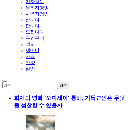
기자의눈
목회자청빙
사역자청빙
삽니다
팝니다
드립니다
구인구직
설교
세미나
간증
찬양
일반
화제의 영화 '오디세이' 통해, 기독교인은 무엇
을 성찰할 수 있을까