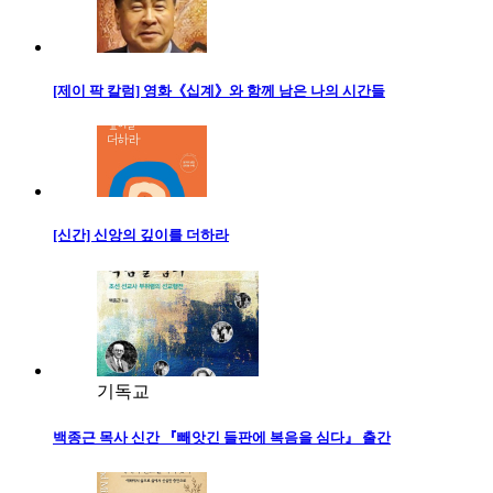
[제이 팍 칼럼] 영화《십계》와 함께 남은 나의 시간들
[신간] 신앙의 깊이를 더하라
기독교
백종근 목사 신간 『빼앗긴 들판에 복음을 심다』 출간