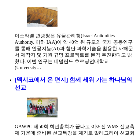
이스라엘 관광청은 유물관리청(Israel Antiquities
Authority, 이하 IAA)이 약 40억 원 규모의 국제 공동연구
를 통해 인공지능(AI)과 첨단 과학기술을 활용한 사해문
서 제작지 및 기원 규명 프로젝트를 본격 추진한다고 밝
혔다. 이번 연구는 네덜란드 흐로닝언대학교
(University…
[멕시코에서 온 편지] 함께 세워 가는 하나님의
선교
GAWPC 제50회 희년총회가 끝나고 이어진 WMS 선교축
제 가운데 준비된 선교특강을 계기로 알레그리아 선교회