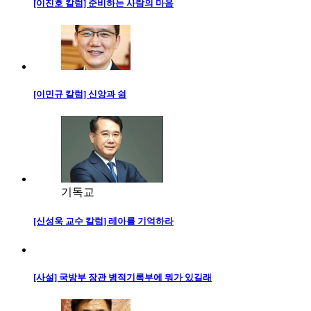
[이진호 칼럼] 준비하는 사람의 마음
[이민규 칼럼] 신앙과 쉼
기독교
[신성욱 교수 칼럼] 레아를 기억하라
[사설] 국방부 장관 병적기록부에 뭐가 있길래