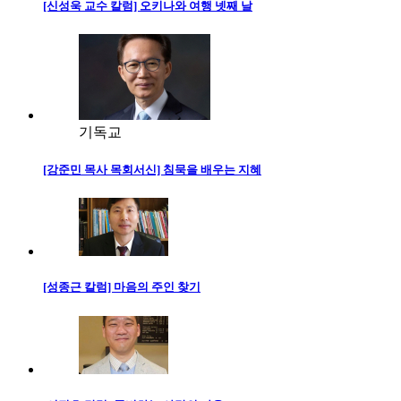
[신성욱 교수 칼럼] 오키나와 여행 넷째 날
기독교
[강준민 목사 목회서신] 침묵을 배우는 지혜
[성종근 칼럼] 마음의 주인 찾기