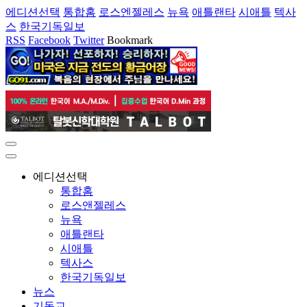
에디션선택
통합홈
로스엔젤레스
뉴욕
애틀랜타
시애틀
텍사
스
한국기독일보
RSS
Facebook
Twitter
Bookmark
에디션선택
통합홈
로스앤젤레스
뉴욕
애틀랜타
시애틀
텍사스
한국기독일보
뉴스
기독교