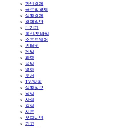
한인경제
글로벌경제
생활경제
경제일반
IT기기
통신/모바일
소프트웨어
인터넷
게임
과학
음악
영화
도서
TV/방송
생활정보
날씨
사설
칼럼
시론
오피니언
기고