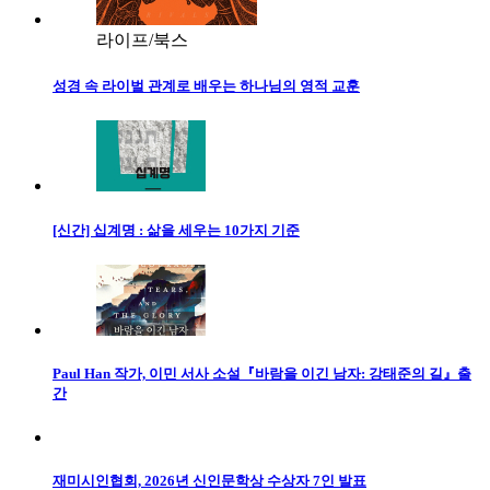
라이프/북스
성경 속 라이벌 관계로 배우는 하나님의 영적 교훈
[신간] 십계명 : 삶을 세우는 10가지 기준
Paul Han 작가, 이민 서사 소설『바람을 이긴 남자: 강태준의 길』출
간
재미시인협회, 2026년 신인문학상 수상자 7인 발표