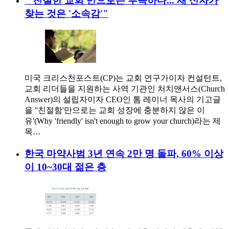
"'친절한 교회'만으로는 부족하다... 새 신자가
찾는 것은 '소속감'"
미국 크리스천포스트(CP)는 교회 연구가이자 컨설턴트,
교회 리더들을 지원하는 사역 기관인 처치앤서스(Church
Answer)의 설립자이자 CEO인 톰 레이너 목사의 기고글
을 ''친절함'만으로는 교회 성장에 충분하지 않은 이
유'(Why 'friendly' isn't enough to grow your church)라는 제
목…
한국 마약사범 3년 연속 2만 명 돌파, 60% 이상
이 10~30대 젊은 층